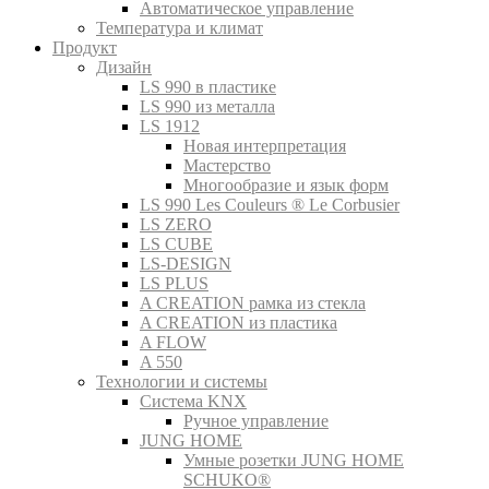
Автоматическое управление
Температура и климат
Продукт
Дизайн
LS 990 в пластике
LS 990 из металла
LS 1912
Новая интерпретация
Мастерство
Многообразие и язык форм
LS 990 Les Couleurs ® Le Corbusier
LS ZERO
LS CUBE
LS-DESIGN
LS PLUS
A CREATION рамка из стекла
A CREATION из пластика
A FLOW
A 550
Технологии и системы
Система KNX
Ручное управление
JUNG HOME
Умные розетки JUNG HOME
SCHUKO®