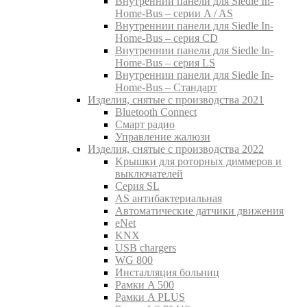
Внутреннии панели для Siedle In-
Home-Bus – серии A / AS
Внутреннии панели для Siedle In-
Home-Bus – серия CD
Внутреннии панели для Siedle In-
Home-Bus – серия LS
Внутреннии панели для Siedle In-
Home-Bus – Стандарт
Изделия, снятые с производства 2021
Bluetooth Connect
Смарт радио
Управление жалюзи
Изделия, снятые с производства 2022
Kрышки для роторных диммеров и
выключателей
Серия SL
AS антибактериальная
Aвтоматические датчики движения
eNet
KNX
USB chargers
WG 800
Инсталляция больниц
Рамки A 500
Рамки A PLUS