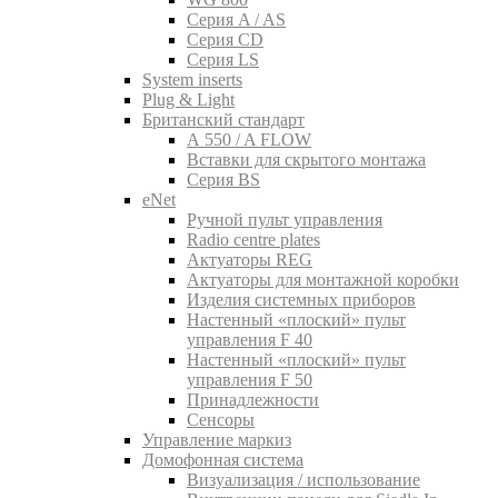
Серия A / AS
Серия CD
Серия LS
System inserts
Plug & Light
Британский стандарт
A 550 / A FLOW
Вставки для скрытого монтажа
Серия BS
eNet
Pучной пульт управления
Radio centre plates
Актуаторы REG
Актуаторы для монтажной коробки
Изделия системных приборов
Настенный «плоский» пульт
управления F 40
Настенный «плоский» пульт
управления F 50
Принадлежности
Сенсоры
Управление маркиз
Домофонная система
Визуализация / использование