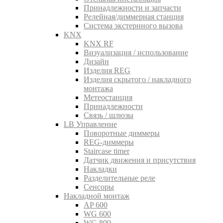
Принадлежности и запчасти
Релейная/диммерная станция
Система экстернного вызова
KNX
KNX RF
Визуализация / использование
Дизайн
Изделия REG
Изделия скрытого / накладного
монтажа
Метеостанция
Принадлежности
Связь / шлюзы
LB Управление
Поворотные диммеры
REG-диммеры
Staircase timer
Датчик движения и присутствия
Накладки
Разделительные реле
Сенсоры
Накладной монтаж
AP 600
WG 600
WG 800