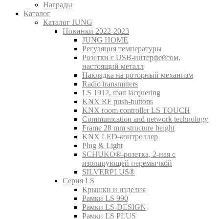
Награды
Каталог
Каталог JUNG
Новинки 2022-2023
JUNG HOME
Регуляция температуры
Розетки с USB-интерфейсом,
настоящий металл
Накладка на роторный механизм
Radio transmitters
LS 1912, matt lacquering
KNX RF push-buttons
KNX room controller LS TOUCH
Communication and network technology
Frame 28 mm structure height
KNX LED-контроллер
Plug & Light
SCHUKO®-розетка, 2-ная с
изолирующей перемычкой
SILVERPLUS®
Серия LS
Крышки и изделия
Рамки LS 990
Рамки LS-DESIGN
Рамки LS PLUS