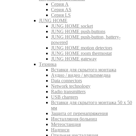
Серия A
Серия AS
Серия LS
JUNG HOME
JUNG HOME socket
JUNG HOME push-buttons
JUNG HOME push-button, battery-
powered
JUNG HOME motion detectors
JUNG HOME room thermostat
JUNG HOME gateway
Tехника
Вставки для скрытого монтажа
Aудио / видео / мультимедиа
Data connectors
Network technology
Radio transmitters
USB chargers
Вставки для скрытого монтажа 50 x 50
мм
Защита от перенапряжения
Инсталляция больниц
Метеостанция
Надписи
Отельная инсталляция