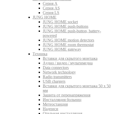
Серия A
Серия AS
Серия LS
JUNG HOME
JUNG HOME socket
JUNG HOME push-buttons
JUNG HOME push-button, battery-
powered
JUNG HOME motion detectors
JUNG HOME room thermostat
JUNG HOME gateway
Tехника
Вставки для скрытого монтажа
Aудио / видео / мультимедиа
Data connectors
Network technology
Radio transmitters
USB chargers
Вставки для скрытого монтажа 50 x 50
мм
Защита от перенапряжения
Инсталляция больниц
Метеостанция
Надписи
Отельная инсталляция