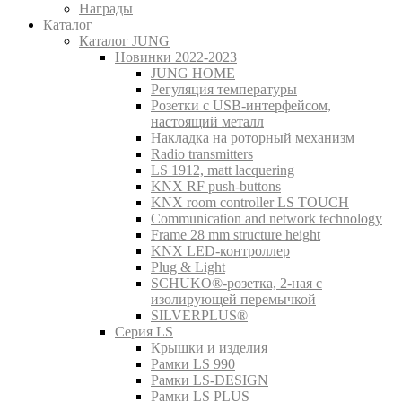
Награды
Каталог
Каталог JUNG
Новинки 2022-2023
JUNG HOME
Регуляция температуры
Розетки с USB-интерфейсом,
настоящий металл
Накладка на роторный механизм
Radio transmitters
LS 1912, matt lacquering
KNX RF push-buttons
KNX room controller LS TOUCH
Communication and network technology
Frame 28 mm structure height
KNX LED-контроллер
Plug & Light
SCHUKO®-розетка, 2-ная с
изолирующей перемычкой
SILVERPLUS®
Серия LS
Крышки и изделия
Рамки LS 990
Рамки LS-DESIGN
Рамки LS PLUS