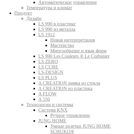
Автоматическое управление
Температура и климат
Продукт
Дизайн
LS 990 в пластике
LS 990 из металла
LS 1912
Новая интерпретация
Мастерство
Многообразие и язык форм
LS 990 Les Couleurs ® Le Corbusier
LS ZERO
LS CUBE
LS-DESIGN
LS PLUS
A CREATION рамка из стекла
A CREATION из пластика
A FLOW
A 550
Технологии и системы
Система KNX
Ручное управление
JUNG HOME
Умные розетки JUNG HOME
SCHUKO®