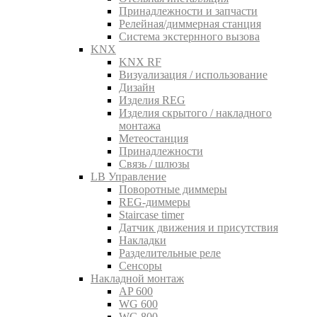
Принадлежности и запчасти
Релейная/диммерная станция
Система экстернного вызова
KNX
KNX RF
Визуализация / использование
Дизайн
Изделия REG
Изделия скрытого / накладного
монтажа
Метеостанция
Принадлежности
Связь / шлюзы
LB Управление
Поворотные диммеры
REG-диммеры
Staircase timer
Датчик движения и присутствия
Накладки
Разделительные реле
Сенсоры
Накладной монтаж
AP 600
WG 600
WG 800