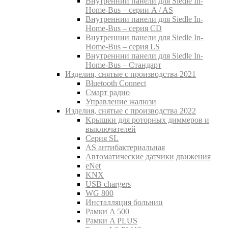
Внутреннии панели для Siedle In-
Home-Bus – серии A / AS
Внутреннии панели для Siedle In-
Home-Bus – серия CD
Внутреннии панели для Siedle In-
Home-Bus – серия LS
Внутреннии панели для Siedle In-
Home-Bus – Стандарт
Изделия, снятые с производства 2021
Bluetooth Connect
Смарт радио
Управление жалюзи
Изделия, снятые с производства 2022
Kрышки для роторных диммеров и
выключателей
Серия SL
AS антибактериальная
Aвтоматические датчики движения
eNet
KNX
USB chargers
WG 800
Инсталляция больниц
Рамки A 500
Рамки A PLUS