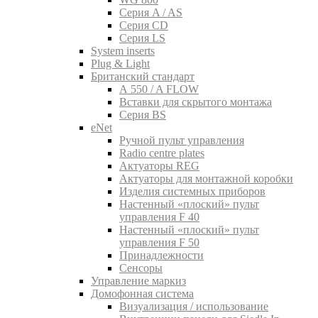
Серия A / AS
Серия CD
Серия LS
System inserts
Plug & Light
Британский стандарт
A 550 / A FLOW
Вставки для скрытого монтажа
Серия BS
eNet
Pучной пульт управления
Radio centre plates
Актуаторы REG
Актуаторы для монтажной коробки
Изделия системных приборов
Настенный «плоский» пульт
управления F 40
Настенный «плоский» пульт
управления F 50
Принадлежности
Сенсоры
Управление маркиз
Домофонная система
Визуализация / использование