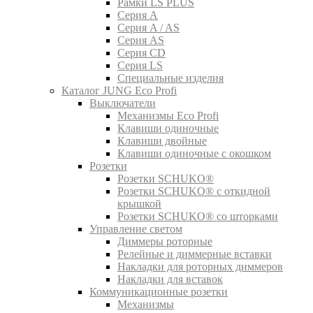
Рамки LS PLUS
Серия A
Серия A / AS
Серия AS
Серия CD
Серия LS
Специальные изделия
Каталог JUNG Eco Profi
Выключатели
Механизмы Eco Profi
Клавиши одиночные
Клавиши двойные
Клавиши одиночные с окошком
Розетки
Розетки SCHUKO®
Розетки SCHUKO® с откидной
крышкой
Розетки SCHUKO® со шторками
Управление светом
Диммеры роторные
Релейные и диммерные вставки
Накладки для роторных диммеров
Накладки для вставок
Коммуникационные розетки
Механизмы