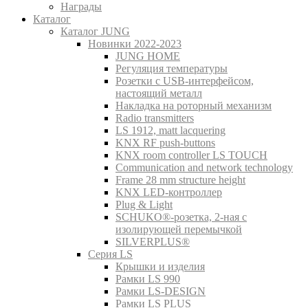
Награды
Каталог
Каталог JUNG
Новинки 2022-2023
JUNG HOME
Регуляция температуры
Розетки с USB-интерфейсом,
настоящий металл
Накладка на роторный механизм
Radio transmitters
LS 1912, matt lacquering
KNX RF push-buttons
KNX room controller LS TOUCH
Communication and network technology
Frame 28 mm structure height
KNX LED-контроллер
Plug & Light
SCHUKO®-розетка, 2-ная с
изолирующей перемычкой
SILVERPLUS®
Серия LS
Крышки и изделия
Рамки LS 990
Рамки LS-DESIGN
Рамки LS PLUS