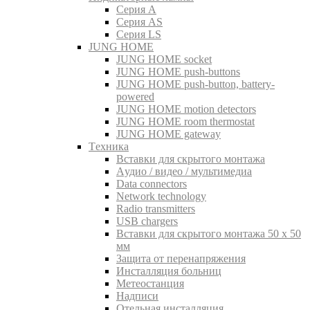
Серия A
Серия AS
Серия LS
JUNG HOME
JUNG HOME socket
JUNG HOME push-buttons
JUNG HOME push-button, battery-
powered
JUNG HOME motion detectors
JUNG HOME room thermostat
JUNG HOME gateway
Tехника
Вставки для скрытого монтажа
Aудио / видео / мультимедиа
Data connectors
Network technology
Radio transmitters
USB chargers
Вставки для скрытого монтажа 50 x 50
мм
Защита от перенапряжения
Инсталляция больниц
Метеостанция
Надписи
Отельная инсталляция