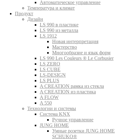
Автоматическое управление
Температура и климат
Продукт
Дизайн
LS 990 в пластике
LS 990 из металла
LS 1912
Новая интерпретация
Мастерство
Многообразие и язык форм
LS 990 Les Couleurs ® Le Corbusier
LS ZERO
LS CUBE
LS-DESIGN
LS PLUS
A CREATION рамка из стекла
A CREATION из пластика
A FLOW
A 550
Технологии и системы
Система KNX
Ручное управление
JUNG HOME
Умные розетки JUNG HOME
SCHUKO®