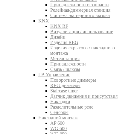
Принадлежности и запчасти
Релейная/диммерная станция
Система экстернного вызова
KNX
KNX RF
Визуализация / использование
Дизайн
Изделия REG
Изделия скрытого / накладного
монтажа
Метеостанция
Принадлежности
Связь / шлюзы
LB Управление
Поворотные диммеры
REG-диммеры
Staircase timer
Датчик движения и присутствия
Накладки
Разделительные реле
Сенсоры
Накладной монтаж
AP 600
WG 600
WG 800