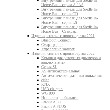
Внутреннии панели для Siedle In-
Home-Bus – серии A / AS
Внутреннии панели для Siedle In-
Home-Bus – серия CD
Внутреннии панели для Siedle In-
Home-Bus – серия LS
Внутреннии панели для Siedle In-
Home-Bus – Стандарт
Изделия, снятые с производства 2021
Bluetooth Connect
Смарт радио
Управление жалюзи
Изделия, снятые с производства 2022
Kрышки для роторных диммеров и
выключателей
Серия SL
AS антибактериальная
Aвтоматические датчики движения
eNet
KNX
USB chargers
WG 800
Инсталляция больниц
Рамки A 500
Рамки A PLUS