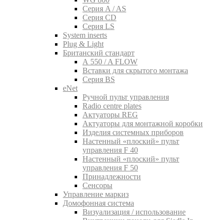
Серия A / AS
Серия CD
Серия LS
System inserts
Plug & Light
Британский стандарт
A 550 / A FLOW
Вставки для скрытого монтажа
Серия BS
eNet
Pучной пульт управления
Radio centre plates
Актуаторы REG
Актуаторы для монтажной коробки
Изделия системных приборов
Настенный «плоский» пульт
управления F 40
Настенный «плоский» пульт
управления F 50
Принадлежности
Сенсоры
Управление маркиз
Домофонная система
Визуализация / использование