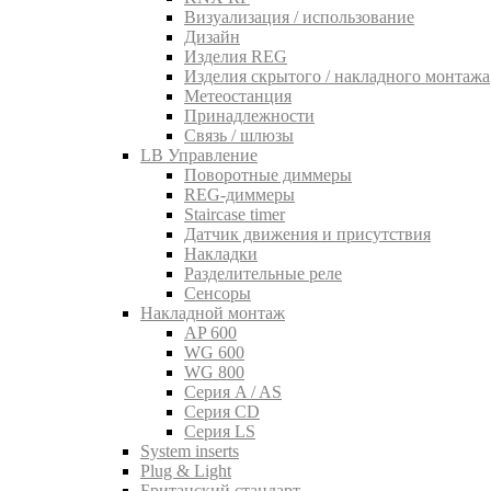
Визуализация / использование
Дизайн
Изделия REG
Изделия скрытого / накладного монтажа
Метеостанция
Принадлежности
Связь / шлюзы
LB Управление
Поворотные диммеры
REG-диммеры
Staircase timer
Датчик движения и присутствия
Накладки
Разделительные реле
Сенсоры
Накладной монтаж
AP 600
WG 600
WG 800
Серия A / AS
Серия CD
Серия LS
System inserts
Plug & Light
Британский стандарт