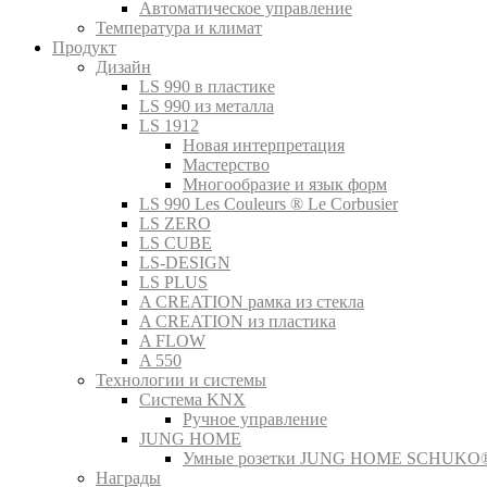
Автоматическое управление
Температура и климат
Продукт
Дизайн
LS 990 в пластике
LS 990 из металла
LS 1912
Новая интерпретация
Мастерство
Многообразие и язык форм
LS 990 Les Couleurs ® Le Corbusier
LS ZERO
LS CUBE
LS-DESIGN
LS PLUS
A CREATION рамка из стекла
A CREATION из пластика
A FLOW
A 550
Технологии и системы
Система KNX
Ручное управление
JUNG HOME
Умные розетки JUNG HOME SCHUKO
Награды