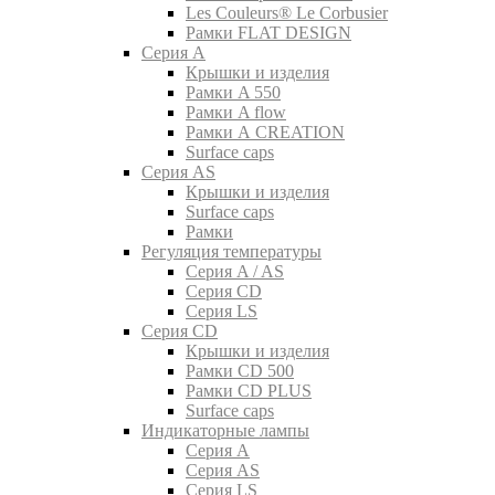
Les Couleurs® Le Corbusier
Рамки FLAT DESIGN
Серия A
Крышки и изделия
Рамки A 550
Рамки A flow
Рамки A CREATION
Surface caps
Серия AS
Крышки и изделия
Surface caps
Рамки
Регуляция температуры
Серия A / AS
Серия CD
Серия LS
Серия CD
Крышки и изделия
Рамки CD 500
Рамки CD PLUS
Surface caps
Индикаторные лампы
Серия A
Серия AS
Серия LS