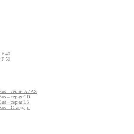
 F 40
 F 50
us – серии A / AS
Bus – серия CD
Bus – серия LS
Bus – Стандарт