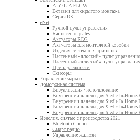
A 550 / A FLOW
Вставки для скрытого монтажа
Серия BS
eNet
Pучной пульт управления
Radio centre plates
Актуаторы REG
Актуаторы для монтажной коробки
Изделия системных приборов
Настенный «плоский» пульт управления
Настенный «плоский» пульт управления
Принадлежности
Сенсоры
Управление маркиз
Домофонная система
Визуализация / использование
Внутреннии панели для Siedle In-Home-B
Внутреннии панели для Siedle In-Home-
Внутреннии панели для Siedle In-Home-
Внутреннии панели для Siedle In-Home-
Изделия, снятые с производства 2021
Bluetooth Connect
Смарт радио
Управление жалюзи