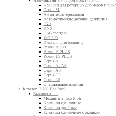
Изделия, снятые с производства 2022
Kрышки для роторных диммеров и вык
Серия SL
AS антибактериальная
Aвтоматические датчики движения
eNet
KNX
USB chargers
WG 800
Инсталляция больниц
Рамки A 500
Рамки A PLUS
Рамки LS PLUS
Серия A
Серия A / AS
Серия AS
Серия CD
Серия LS
Специальные изделия
Каталог JUNG Eco Profi
Выключатели
Механизмы Eco Profi
Клавиши одиночные
Клавиши двойные
Клавиши одиночные с окошком