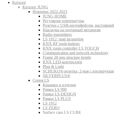
Каталог
Каталог JUNG
Новинки 2022-2023
JUNG HOME
Регуляция температуры
Розетки с USB-интерфейсом, настоящий
Накладка на роторный механизм
Radio transmitters
LS 1912, matt lacquering
KNX RF push-buttons
KNX room controller LS TOUCH
Communication and network technology
Frame 28 mm structure height
KNX LED-контроллер
Plug & Light
SCHUKO®-розетка, 2-ная с изолирующ
SILVERPLUS®
Серия LS
Крышки и изделия
Рамки LS 990
Рамки LS-DESIGN
Рамки LS PLUS
LS 1912
LS ZERO
Surface caps LS CUBE