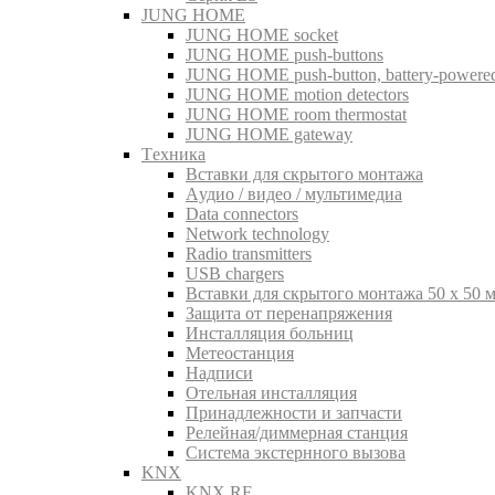
JUNG HOME
JUNG HOME socket
JUNG HOME push-buttons
JUNG HOME push-button, battery-powere
JUNG HOME motion detectors
JUNG HOME room thermostat
JUNG HOME gateway
Tехника
Вставки для скрытого монтажа
Aудио / видео / мультимедиа
Data connectors
Network technology
Radio transmitters
USB chargers
Вставки для скрытого монтажа 50 x 50 
Защита от перенапряжения
Инсталляция больниц
Метеостанция
Надписи
Отельная инсталляция
Принадлежности и запчасти
Релейная/диммерная станция
Система экстернного вызова
KNX
KNX RF