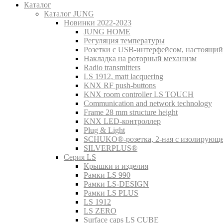
Каталог
Каталог JUNG
Новинки 2022-2023
JUNG HOME
Регуляция температуры
Розетки с USB-интерфейсом, настоящий
Накладка на роторный механизм
Radio transmitters
LS 1912, matt lacquering
KNX RF push-buttons
KNX room controller LS TOUCH
Communication and network technology
Frame 28 mm structure height
KNX LED-контроллер
Plug & Light
SCHUKO®-розетка, 2-ная с изолирующ
SILVERPLUS®
Серия LS
Крышки и изделия
Рамки LS 990
Рамки LS-DESIGN
Рамки LS PLUS
LS 1912
LS ZERO
Surface caps LS CUBE