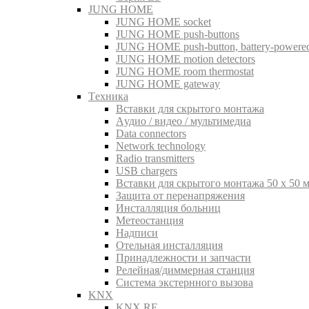
JUNG HOME
JUNG HOME socket
JUNG HOME push-buttons
JUNG HOME push-button, battery-powere
JUNG HOME motion detectors
JUNG HOME room thermostat
JUNG HOME gateway
Tехника
Вставки для скрытого монтажа
Aудио / видео / мультимедиа
Data connectors
Network technology
Radio transmitters
USB chargers
Вставки для скрытого монтажа 50 x 50 
Защита от перенапряжения
Инсталляция больниц
Метеостанция
Надписи
Отельная инсталляция
Принадлежности и запчасти
Релейная/диммерная станция
Система экстернного вызова
KNX
KNX RF