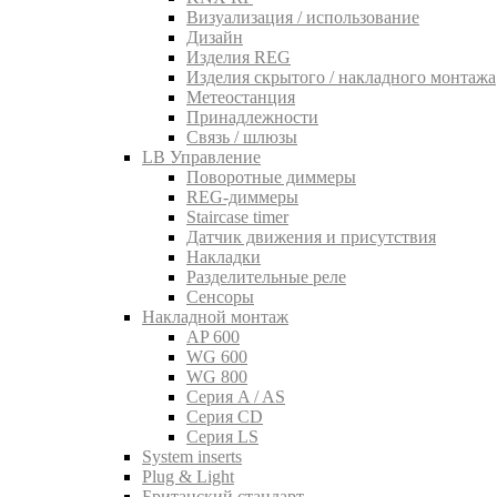
Визуализация / использование
Дизайн
Изделия REG
Изделия скрытого / накладного монтажа
Метеостанция
Принадлежности
Связь / шлюзы
LB Управление
Поворотные диммеры
REG-диммеры
Staircase timer
Датчик движения и присутствия
Накладки
Разделительные реле
Сенсоры
Накладной монтаж
AP 600
WG 600
WG 800
Серия A / AS
Серия CD
Серия LS
System inserts
Plug & Light
Британский стандарт