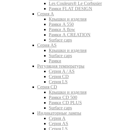
Les Couleurs® Le Corbusier
Рамки FLAT DESIGN
Серия A
Крышки и изделия
Рамки A 550
Рамки A flow
Рамки A CREATION
Surface caps
Серия AS
Крышки и изделия
Surface caps
Рамки
Регуляция температуры
Серия A / AS
Серия CD
Серия LS
Серия CD
Крышки и изделия
Рамки CD 500
Рамки CD PLUS
Surface caps
Индикаторные лампы
Серия A
Серия AS
Серия LS