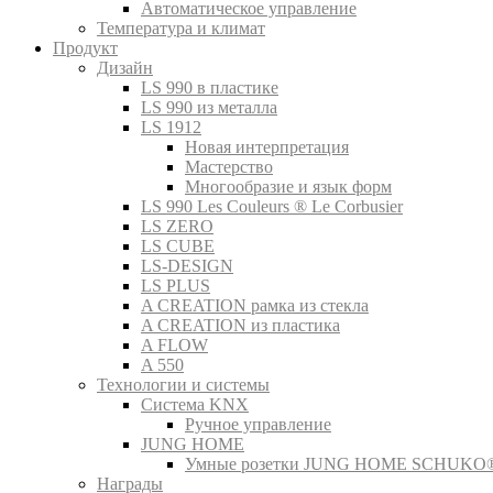
Автоматическое управление
Температура и климат
Продукт
Дизайн
LS 990 в пластике
LS 990 из металла
LS 1912
Новая интерпретация
Мастерство
Многообразие и язык форм
LS 990 Les Couleurs ® Le Corbusier
LS ZERO
LS CUBE
LS-DESIGN
LS PLUS
A CREATION рамка из стекла
A CREATION из пластика
A FLOW
A 550
Технологии и системы
Система KNX
Ручное управление
JUNG HOME
Умные розетки JUNG HOME SCHUKO
Награды