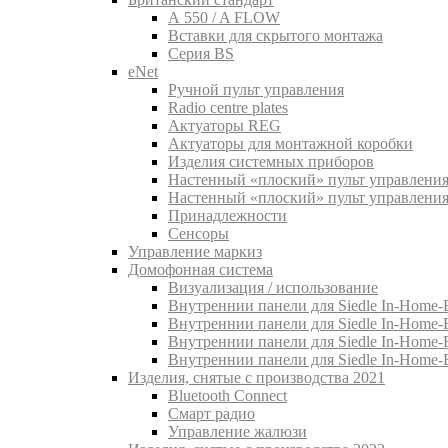
A 550 / A FLOW
Вставки для скрытого монтажа
Серия BS
eNet
Pучной пульт управления
Radio centre plates
Актуаторы REG
Актуаторы для монтажной коробки
Изделия системных приборов
Настенный «плоский» пульт управления
Настенный «плоский» пульт управления
Принадлежности
Сенсоры
Управление маркиз
Домофонная система
Визуализация / использование
Внутреннии панели для Siedle In-Home-B
Внутреннии панели для Siedle In-Home-
Внутреннии панели для Siedle In-Home-
Внутреннии панели для Siedle In-Home-
Изделия, снятые с производства 2021
Bluetooth Connect
Смарт радио
Управление жалюзи