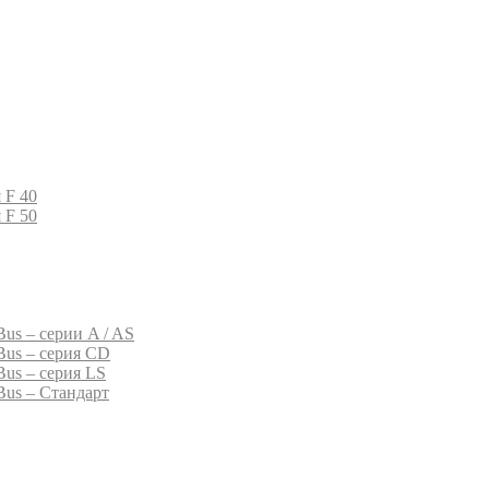
 F 40
 F 50
us – серии A / AS
Bus – серия CD
Bus – серия LS
Bus – Стандарт