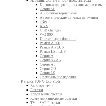
Изделия, снятые с производства 2022
Kрышки для роторных диммеров и вык
Серия SL
AS антибактериальная
Aвтоматические датчики движения
eNet
KNX
USB chargers
WG 800
Инсталляция больниц
Рамки A 500
Рамки A PLUS
Рамки LS PLUS
Серия A
Серия A / AS
Серия AS
Серия CD
Серия LS
Специальные изделия
Каталог JUNG Eco Profi
Выключатели
Розетки
Управление светом
Коммуникационные розетки
TV и SAT Розетки