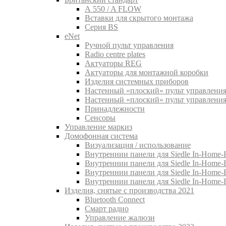
A 550 / A FLOW
Вставки для скрытого монтажа
Серия BS
eNet
Pучной пульт управления
Radio centre plates
Актуаторы REG
Актуаторы для монтажной коробки
Изделия системных приборов
Настенный «плоский» пульт управления
Настенный «плоский» пульт управления
Принадлежности
Сенсоры
Управление маркиз
Домофонная система
Визуализация / использование
Внутреннии панели для Siedle In-Home-B
Внутреннии панели для Siedle In-Home-
Внутреннии панели для Siedle In-Home-
Внутреннии панели для Siedle In-Home-
Изделия, снятые с производства 2021
Bluetooth Connect
Смарт радио
Управление жалюзи