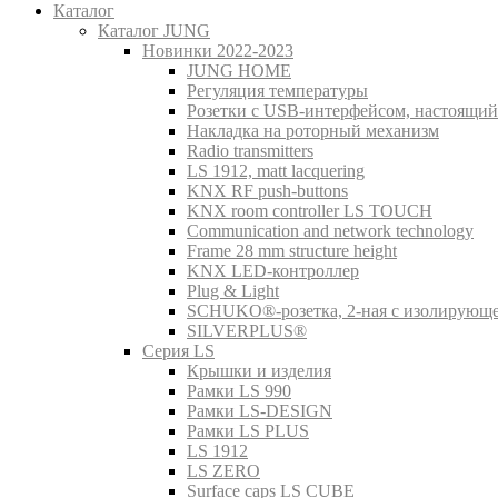
Каталог
Каталог JUNG
Новинки 2022-2023
JUNG HOME
Регуляция температуры
Розетки с USB-интерфейсом, настоящий
Накладка на роторный механизм
Radio transmitters
LS 1912, matt lacquering
KNX RF push-buttons
KNX room controller LS TOUCH
Communication and network technology
Frame 28 mm structure height
KNX LED-контроллер
Plug & Light
SCHUKO®-розетка, 2-ная с изолирующ
SILVERPLUS®
Серия LS
Крышки и изделия
Рамки LS 990
Рамки LS-DESIGN
Рамки LS PLUS
LS 1912
LS ZERO
Surface caps LS CUBE