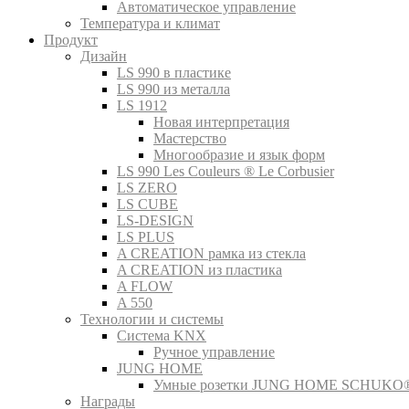
Автоматическое управление
Температура и климат
Продукт
Дизайн
LS 990 в пластике
LS 990 из металла
LS 1912
Новая интерпретация
Мастерство
Многообразие и язык форм
LS 990 Les Couleurs ® Le Corbusier
LS ZERO
LS CUBE
LS-DESIGN
LS PLUS
A CREATION рамка из стекла
A CREATION из пластика
A FLOW
A 550
Технологии и системы
Система KNX
Ручное управление
JUNG HOME
Умные розетки JUNG HOME SCHUKO
Награды