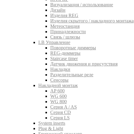
Визуализация / использование
Дизайн
Изделия REG
Изделия скрытого / накладного монтажа
Метеостанция
Принадлежности
Связь / шлюзы
LB Управление
Поворотные диммеры
REG-диммеры
Staircase timer
Датчик движения и присутствия
Накладки
Разделительные реле
Сенсоры
Накладной монтаж
AP 600
WG 600
WG 800
Серия A / AS
Серия CD
Серия LS
System inserts
Plug & Light
Британский стандарт