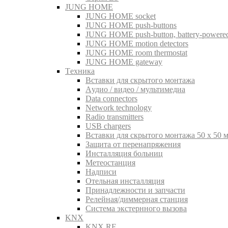
JUNG HOME
JUNG HOME socket
JUNG HOME push-buttons
JUNG HOME push-button, battery-powere
JUNG HOME motion detectors
JUNG HOME room thermostat
JUNG HOME gateway
Tехника
Вставки для скрытого монтажа
Aудио / видео / мультимедиа
Data connectors
Network technology
Radio transmitters
USB chargers
Вставки для скрытого монтажа 50 x 50 
Защита от перенапряжения
Инсталляция больниц
Метеостанция
Надписи
Отельная инсталляция
Принадлежности и запчасти
Релейная/диммерная станция
Система экстернного вызова
KNX
KNX RF