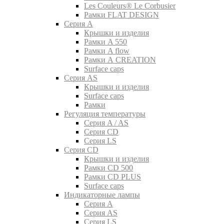
Les Couleurs® Le Corbusier
Рамки FLAT DESIGN
Серия A
Крышки и изделия
Рамки A 550
Рамки A flow
Рамки A CREATION
Surface caps
Серия AS
Крышки и изделия
Surface caps
Рамки
Регуляция температуры
Серия A / AS
Серия CD
Серия LS
Серия CD
Крышки и изделия
Рамки CD 500
Рамки CD PLUS
Surface caps
Индикаторные лампы
Серия A
Серия AS
Серия LS