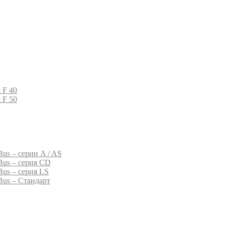
 F 40
 F 50
us – серии A / AS
Bus – серия CD
Bus – серия LS
Bus – Стандарт