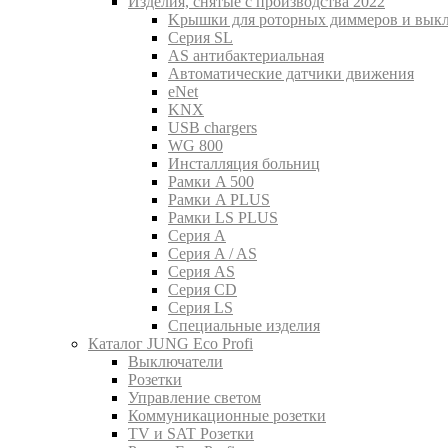
Изделия, снятые с производства 2022
Kрышки для роторных диммеров и вык
Серия SL
AS антибактериальная
Aвтоматические датчики движения
eNet
KNX
USB chargers
WG 800
Инсталляция больниц
Рамки A 500
Рамки A PLUS
Рамки LS PLUS
Серия A
Серия A / AS
Серия AS
Серия CD
Серия LS
Специальные изделия
Каталог JUNG Eco Profi
Выключатели
Розетки
Управление светом
Коммуникационные розетки
TV и SAT Розетки