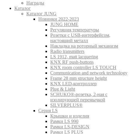
Награды
Каталог
Каталог JUNG
Новинки 2022-2023
JUNG HOME
Регуляция температуры
Розетки с USB-интерфейсом,
настоящий металл
Накладка на роторный механизм
Radio transmitters
LS 1912, matt lacquering
KNX RF push-buttons
KNX room controller LS TOUCH
Communication and network technology
Frame 28 mm structure height
KNX LED-контроллер
Plug & Light
SCHUKO®-розетка, 2-ная с
изолирующей перемычкой
SILVERPLUS®
Серия LS
Крышки и изделия
Рамки LS 990
Рамки LS-DESIGN
Рамки LS PLUS