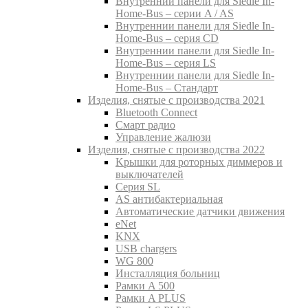
Внутреннии панели для Siedle In-
Home-Bus – серии A / AS
Внутреннии панели для Siedle In-
Home-Bus – серия CD
Внутреннии панели для Siedle In-
Home-Bus – серия LS
Внутреннии панели для Siedle In-
Home-Bus – Стандарт
Изделия, снятые с производства 2021
Bluetooth Connect
Смарт радио
Управление жалюзи
Изделия, снятые с производства 2022
Kрышки для роторных диммеров и
выключателей
Серия SL
AS антибактериальная
Aвтоматические датчики движения
eNet
KNX
USB chargers
WG 800
Инсталляция больниц
Рамки A 500
Рамки A PLUS