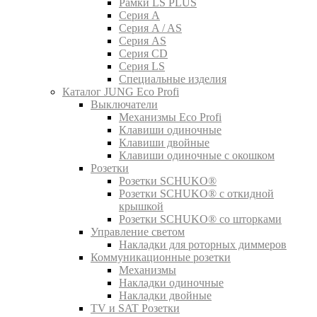
Рамки LS PLUS
Серия A
Серия A / AS
Серия AS
Серия CD
Серия LS
Специальные изделия
Каталог JUNG Eco Profi
Выключатели
Механизмы Eco Profi
Клавиши одиночные
Клавиши двойные
Клавиши одиночные с окошком
Розетки
Розетки SCHUKO®
Розетки SCHUKO® с откидной
крышкой
Розетки SCHUKO® со шторками
Управление светом
Накладки для роторных диммеров
Коммуникационные розетки
Механизмы
Накладки одиночные
Накладки двойные
TV и SAT Розетки