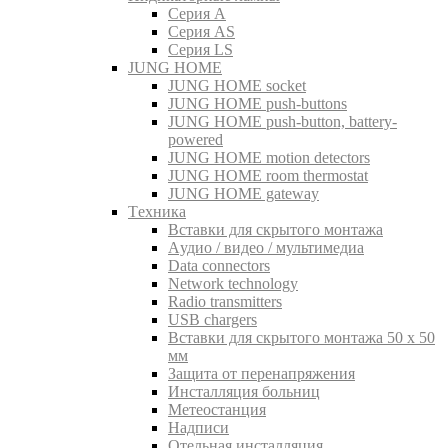
Серия A
Серия AS
Серия LS
JUNG HOME
JUNG HOME socket
JUNG HOME push-buttons
JUNG HOME push-button, battery-
powered
JUNG HOME motion detectors
JUNG HOME room thermostat
JUNG HOME gateway
Tехника
Вставки для скрытого монтажа
Aудио / видео / мультимедиа
Data connectors
Network technology
Radio transmitters
USB chargers
Вставки для скрытого монтажа 50 x 50
мм
Защита от перенапряжения
Инсталляция больниц
Метеостанция
Надписи
Отельная инсталляция