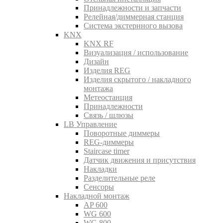
Принадлежности и запчасти
Релейная/диммерная станция
Система экстернного вызова
KNX
KNX RF
Визуализация / использование
Дизайн
Изделия REG
Изделия скрытого / накладного
монтажа
Метеостанция
Принадлежности
Связь / шлюзы
LB Управление
Поворотные диммеры
REG-диммеры
Staircase timer
Датчик движения и присутствия
Накладки
Разделительные реле
Сенсоры
Накладной монтаж
AP 600
WG 600
WG 800