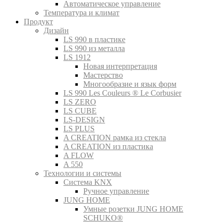
Автоматическое управление
Температура и климат
Продукт
Дизайн
LS 990 в пластике
LS 990 из металла
LS 1912
Новая интерпретация
Мастерство
Многообразие и язык форм
LS 990 Les Couleurs ® Le Corbusier
LS ZERO
LS CUBE
LS-DESIGN
LS PLUS
A CREATION рамка из стекла
A CREATION из пластика
A FLOW
A 550
Технологии и системы
Система KNX
Ручное управление
JUNG HOME
Умные розетки JUNG HOME
SCHUKO®