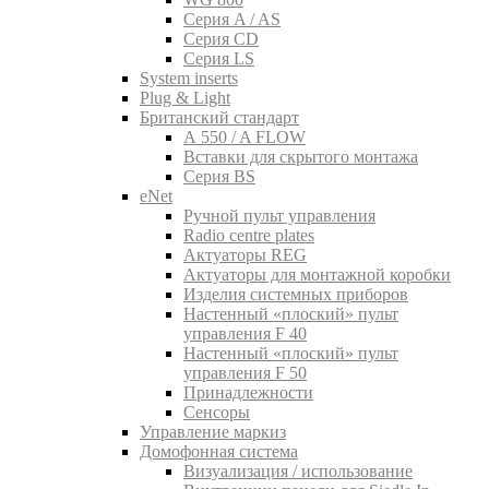
Серия A / AS
Серия CD
Серия LS
System inserts
Plug & Light
Британский стандарт
A 550 / A FLOW
Вставки для скрытого монтажа
Серия BS
eNet
Pучной пульт управления
Radio centre plates
Актуаторы REG
Актуаторы для монтажной коробки
Изделия системных приборов
Настенный «плоский» пульт
управления F 40
Настенный «плоский» пульт
управления F 50
Принадлежности
Сенсоры
Управление маркиз
Домофонная система
Визуализация / использование