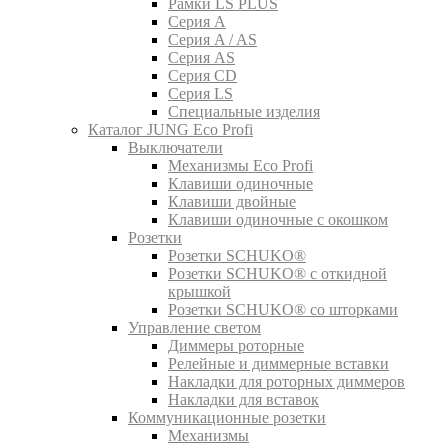
Рамки LS PLUS
Серия A
Серия A / AS
Серия AS
Серия CD
Серия LS
Специальные изделия
Каталог JUNG Eco Profi
Выключатели
Механизмы Eco Profi
Клавиши одиночные
Клавиши двойные
Клавиши одиночные с окошком
Розетки
Розетки SCHUKO®
Розетки SCHUKO® с откидной
крышкой
Розетки SCHUKO® со шторками
Управление светом
Диммеры роторные
Релейные и диммерные вставки
Накладки для роторных диммеров
Накладки для вставок
Коммуникационные розетки
Механизмы