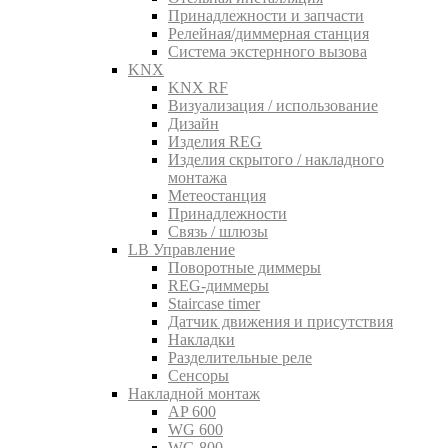
Принадлежности и запчасти
Релейная/диммерная станция
Система экстернного вызова
KNX
KNX RF
Визуализация / использование
Дизайн
Изделия REG
Изделия скрытого / накладного
монтажа
Метеостанция
Принадлежности
Связь / шлюзы
LB Управление
Поворотные диммеры
REG-диммеры
Staircase timer
Датчик движения и присутствия
Накладки
Разделительные реле
Сенсоры
Накладной монтаж
AP 600
WG 600
WG 800