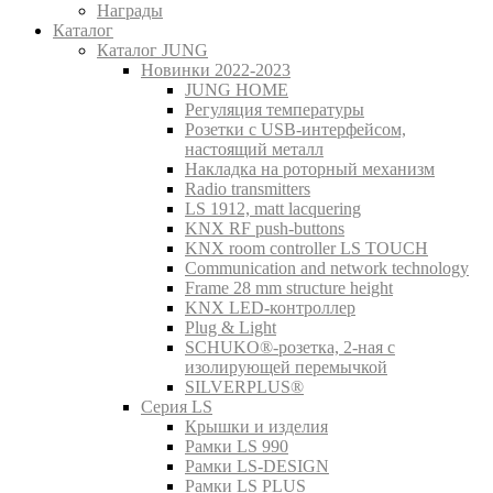
Награды
Каталог
Каталог JUNG
Новинки 2022-2023
JUNG HOME
Регуляция температуры
Розетки с USB-интерфейсом,
настоящий металл
Накладка на роторный механизм
Radio transmitters
LS 1912, matt lacquering
KNX RF push-buttons
KNX room controller LS TOUCH
Communication and network technology
Frame 28 mm structure height
KNX LED-контроллер
Plug & Light
SCHUKO®-розетка, 2-ная с
изолирующей перемычкой
SILVERPLUS®
Серия LS
Крышки и изделия
Рамки LS 990
Рамки LS-DESIGN
Рамки LS PLUS