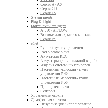
Серия A / AS
Серия CD
Серия LS
System inserts
Plug & Light
Британский стандарт
A 550 / A FLOW
Вставки для скрытого монтажа
Серия BS
eNet
Pучной пульт управления
Radio centre plates
Актуаторы REG
Актуаторы для монтажной коробки
Изделия системных приборов
Настенный «плоский» пульт
управления F 40
Настенный «плоский» пульт
управления F 50
Принадлежности
Сенсоры
Управление маркиз
Домофонная система
Визуализация / использование