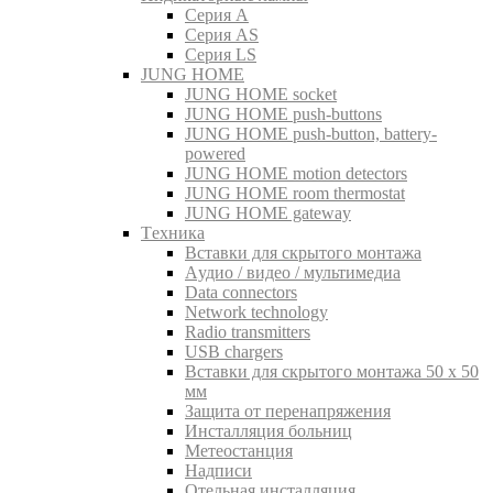
Серия A
Серия AS
Серия LS
JUNG HOME
JUNG HOME socket
JUNG HOME push-buttons
JUNG HOME push-button, battery-
powered
JUNG HOME motion detectors
JUNG HOME room thermostat
JUNG HOME gateway
Tехника
Вставки для скрытого монтажа
Aудио / видео / мультимедиа
Data connectors
Network technology
Radio transmitters
USB chargers
Вставки для скрытого монтажа 50 x 50
мм
Защита от перенапряжения
Инсталляция больниц
Метеостанция
Надписи
Отельная инсталляция