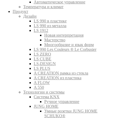
Автоматическое управление
Температура и климат
Продукт
Дизайн
LS 990 в пластике
LS 990 из металла
LS 1912
Новая интерпретация
Мастерство
Многообразие и язык форм
LS 990 Les Couleurs ® Le Corbusier
LS ZERO
LS CUBE
LS-DESIGN
LS PLUS
A CREATION рамка из стекла
A CREATION из пластика
A FLOW
A 550
Технологии и системы
Система KNX
Ручное управление
JUNG HOME
Умные розетки JUNG HOME
SCHUKO®