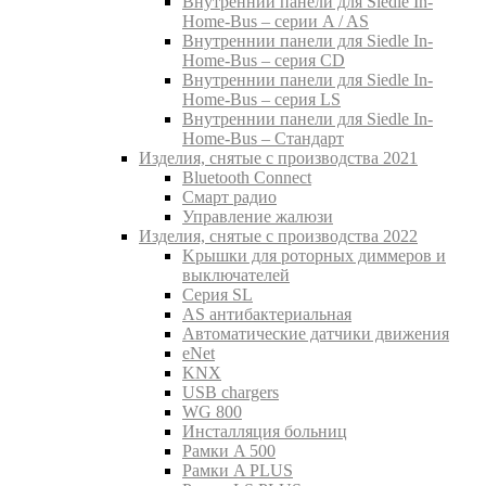
Внутреннии панели для Siedle In-
Home-Bus – серии A / AS
Внутреннии панели для Siedle In-
Home-Bus – серия CD
Внутреннии панели для Siedle In-
Home-Bus – серия LS
Внутреннии панели для Siedle In-
Home-Bus – Стандарт
Изделия, снятые с производства 2021
Bluetooth Connect
Смарт радио
Управление жалюзи
Изделия, снятые с производства 2022
Kрышки для роторных диммеров и
выключателей
Серия SL
AS антибактериальная
Aвтоматические датчики движения
eNet
KNX
USB chargers
WG 800
Инсталляция больниц
Рамки A 500
Рамки A PLUS