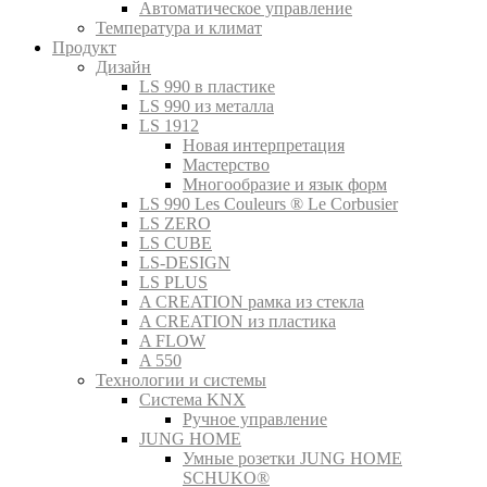
Автоматическое управление
Температура и климат
Продукт
Дизайн
LS 990 в пластике
LS 990 из металла
LS 1912
Новая интерпретация
Мастерство
Многообразие и язык форм
LS 990 Les Couleurs ® Le Corbusier
LS ZERO
LS CUBE
LS-DESIGN
LS PLUS
A CREATION рамка из стекла
A CREATION из пластика
A FLOW
A 550
Технологии и системы
Система KNX
Ручное управление
JUNG HOME
Умные розетки JUNG HOME
SCHUKO®