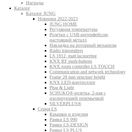
Награды
Каталог
Каталог JUNG
Новинки 2022-2023
JUNG HOME
Регуляция температуры
Розетки с USB-интерфейсом,
настоящий металл
Накладка на роторный механизм
Radio transmitters
LS 1912, matt lacquering
KNX RF push-buttons
KNX room controller LS TOUCH
Communication and network technology
Frame 28 mm structure height
KNX LED-контроллер
Plug & Light
SCHUKO®-розетка, 2-ная с
изолирующей перемычкой
SILVERPLUS®
Серия LS
Крышки и изделия
Рамки LS 990
Рамки LS-DESIGN
Рамки LS PLUS