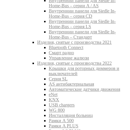
Внутреннии панели для Siedle In-
Home-Bus – серии A / AS
Внутреннии панели для Siedle In-
Home-Bus – серия CD
Внутреннии панели для Siedle In-
Home-Bus – серия LS
Внутреннии панели для Siedle In-
Home-Bus – Стандарт
Изделия, снятые с производства 2021
Bluetooth Connect
Смарт радио
Управление жалюзи
Изделия, снятые с производства 2022
Kрышки для роторных диммеров и
выключателей
Серия SL
AS антибактериальная
Aвтоматические датчики движения
eNet
KNX
USB chargers
WG 800
Инсталляция больниц
Рамки A 500
Рамки A PLUS