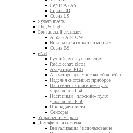
Серия A / AS
Серия CD
Серия LS
System inserts
Plug & Light
Британский стандарт
A 550 / A FLOW
Вставки для скрытого монтажа
Серия BS
eNet
Pучной пульт управления
Radio centre plates
Актуаторы REG
Актуаторы для монтажной коробки
Изделия системных приборов
Настенный «плоский» пульт
управления F 40
Настенный «плоский» пульт
управления F 50
Принадлежности
Сенсоры
Управление маркиз
Домофонная система
Визуализация / использование