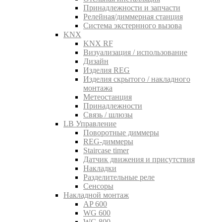
Принадлежности и запчасти
Релейная/диммерная станция
Система экстернного вызова
KNX
KNX RF
Визуализация / использование
Дизайн
Изделия REG
Изделия скрытого / накладного
монтажа
Метеостанция
Принадлежности
Связь / шлюзы
LB Управление
Поворотные диммеры
REG-диммеры
Staircase timer
Датчик движения и присутствия
Накладки
Разделительные реле
Сенсоры
Накладной монтаж
AP 600
WG 600
WG 800