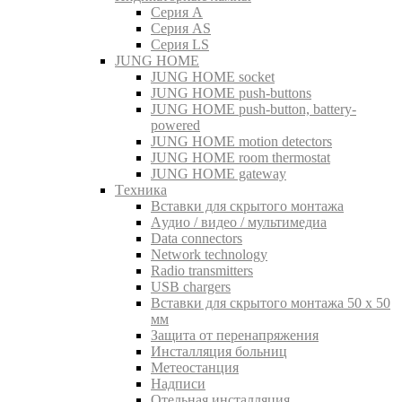
Серия A
Серия AS
Серия LS
JUNG HOME
JUNG HOME socket
JUNG HOME push-buttons
JUNG HOME push-button, battery-
powered
JUNG HOME motion detectors
JUNG HOME room thermostat
JUNG HOME gateway
Tехника
Вставки для скрытого монтажа
Aудио / видео / мультимедиа
Data connectors
Network technology
Radio transmitters
USB chargers
Вставки для скрытого монтажа 50 x 50
мм
Защита от перенапряжения
Инсталляция больниц
Метеостанция
Надписи
Отельная инсталляция