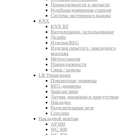
Принадлежности и запчасти
Релейная/диммерная станция
Система экстернного вызова
KNX
KNX RF
Визуализация / использование
Дизайн
Изделия REG
Изделия скрытого / накладного
монтажа
Метеостанция
Принадлежности
Связь / шлюзы
LB Управление
Поворотные диммеры
REG-диммеры
Staircase timer
Датчик движения и присутствия
Накладки
Разделительные реле
Сенсоры
Накладной монтаж
AP 600
WG 600
WG 800