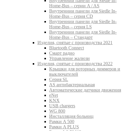
Внутреннии панели для Siedle In-
Home-Bus – серии A / AS
Внутреннии панели для Siedle In-
Home-Bus – серия CD
Внутреннии панели для Siedle In-
Home-Bus – серия LS
Внутреннии панели для Siedle In-
Home-Bus – Стандарт
Изделия, снятые с производства 2021
Bluetooth Connect
Смарт радио
Управление жалюзи
Изделия, снятые с производства 2022
Kрышки для роторных диммеров и
выключателей
Серия SL
AS антибактериальная
Aвтоматические датчики движения
eNet
KNX
USB chargers
WG 800
Инсталляция больниц
Рамки A 500
Рамки A PLUS