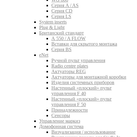
Серия A / AS
Серия CD
Серия LS
System inserts
Plug & Light
Британский стандарт
A 550 / A FLOW
Вставки для скрытого монтажа
Серия BS
eNet
Pучной пульт управления
Radio centre plates
Актуаторы REG
Актуаторы для монтажной коробки
Изделия системных приборов
Настенный «плоский» пульт
управления F 40
Настенный «плоский» пульт
управления F 50
Принадлежности
Сенсоры
Управление маркиз
Домофонная система
Визуализация / использование