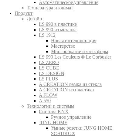
Автоматическое управление
Температура и климат
Продукт
Дизайн
LS 990 в пластике
LS 990 из металла
LS 1912
Новая интерпретация
Мастерство
Многообразие и язык форм
LS 990 Les Couleurs ® Le Corbusier
LS ZERO
LS CUBE
LS-DESIGN
LS PLUS
A CREATION рамка из стекла
A CREATION из пластика
A FLOW
A 550
Технологии и системы
Система KNX
Ручное управление
JUNG HOME
Умные розетки JUNG HOME
SCHUKO®