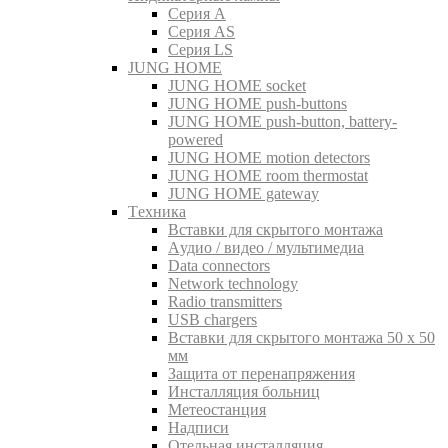
Серия A
Серия AS
Серия LS
JUNG HOME
JUNG HOME socket
JUNG HOME push-buttons
JUNG HOME push-button, battery-
powered
JUNG HOME motion detectors
JUNG HOME room thermostat
JUNG HOME gateway
Tехника
Вставки для скрытого монтажа
Aудио / видео / мультимедиа
Data connectors
Network technology
Radio transmitters
USB chargers
Вставки для скрытого монтажа 50 x 50
мм
Защита от перенапряжения
Инсталляция больниц
Метеостанция
Надписи
Отельная инсталляция