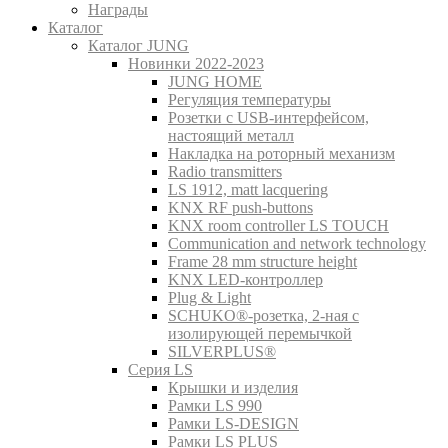
Награды
Каталог
Каталог JUNG
Новинки 2022-2023
JUNG HOME
Регуляция температуры
Розетки с USB-интерфейсом,
настоящий металл
Накладка на роторный механизм
Radio transmitters
LS 1912, matt lacquering
KNX RF push-buttons
KNX room controller LS TOUCH
Communication and network technology
Frame 28 mm structure height
KNX LED-контроллер
Plug & Light
SCHUKO®-розетка, 2-ная с
изолирующей перемычкой
SILVERPLUS®
Серия LS
Крышки и изделия
Рамки LS 990
Рамки LS-DESIGN
Рамки LS PLUS