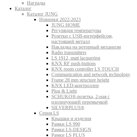
Награды
Каталог
Каталог JUNG
Новинки 2022-2023
JUNG HOME
Регуляция температуры
Розетки с USB-интерфейсом,
настоящий металл
Накладка на роторный механизм
Radio transmitters
LS 1912, matt lacquering
KNX RF push-buttons
KNX room controller LS TOUCH
Communication and network technology
Frame 28 mm structure height
KNX LED-контроллер
Plug & Light
SCHUKO®-розетка, 2-ная с
изолирующей перемычкой
SILVERPLUS®
Серия LS
Крышки и изделия
Рамки LS 990
Рамки LS-DESIGN
Рамки LS PLUS