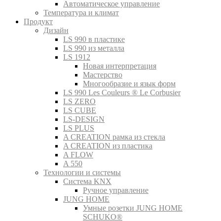
Автоматическое управление
Температура и климат
Продукт
Дизайн
LS 990 в пластике
LS 990 из металла
LS 1912
Новая интерпретация
Мастерство
Многообразие и язык форм
LS 990 Les Couleurs ® Le Corbusier
LS ZERO
LS CUBE
LS-DESIGN
LS PLUS
A CREATION рамка из стекла
A CREATION из пластика
A FLOW
A 550
Технологии и системы
Система KNX
Ручное управление
JUNG HOME
Умные розетки JUNG HOME
SCHUKO®