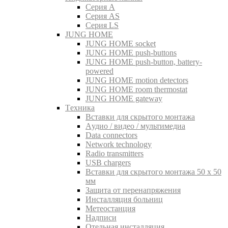
Серия A
Серия AS
Серия LS
JUNG HOME
JUNG HOME socket
JUNG HOME push-buttons
JUNG HOME push-button, battery-
powered
JUNG HOME motion detectors
JUNG HOME room thermostat
JUNG HOME gateway
Tехника
Вставки для скрытого монтажа
Aудио / видео / мультимедиа
Data connectors
Network technology
Radio transmitters
USB chargers
Вставки для скрытого монтажа 50 x 50
мм
Защита от перенапряжения
Инсталляция больниц
Метеостанция
Надписи
Отельная инсталляция