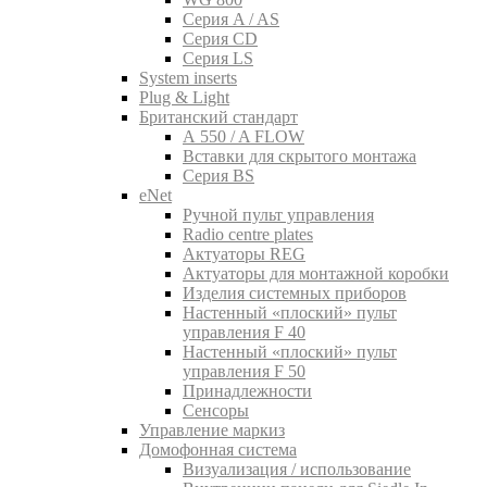
Серия A / AS
Серия CD
Серия LS
System inserts
Plug & Light
Британский стандарт
A 550 / A FLOW
Вставки для скрытого монтажа
Серия BS
eNet
Pучной пульт управления
Radio centre plates
Актуаторы REG
Актуаторы для монтажной коробки
Изделия системных приборов
Настенный «плоский» пульт
управления F 40
Настенный «плоский» пульт
управления F 50
Принадлежности
Сенсоры
Управление маркиз
Домофонная система
Визуализация / использование