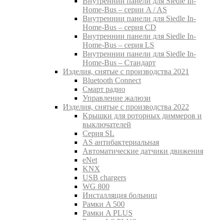
Внутреннии панели для Siedle In-
Home-Bus – серии A / AS
Внутреннии панели для Siedle In-
Home-Bus – серия CD
Внутреннии панели для Siedle In-
Home-Bus – серия LS
Внутреннии панели для Siedle In-
Home-Bus – Стандарт
Изделия, снятые с производства 2021
Bluetooth Connect
Смарт радио
Управление жалюзи
Изделия, снятые с производства 2022
Kрышки для роторных диммеров и
выключателей
Серия SL
AS антибактериальная
Aвтоматические датчики движения
eNet
KNX
USB chargers
WG 800
Инсталляция больниц
Рамки A 500
Рамки A PLUS