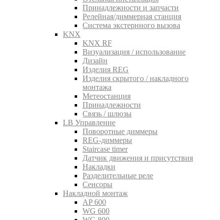
Принадлежности и запчасти
Релейная/диммерная станция
Система экстернного вызова
KNX
KNX RF
Визуализация / использование
Дизайн
Изделия REG
Изделия скрытого / накладного
монтажа
Метеостанция
Принадлежности
Связь / шлюзы
LB Управление
Поворотные диммеры
REG-диммеры
Staircase timer
Датчик движения и присутствия
Накладки
Разделительные реле
Сенсоры
Накладной монтаж
AP 600
WG 600
WG 800