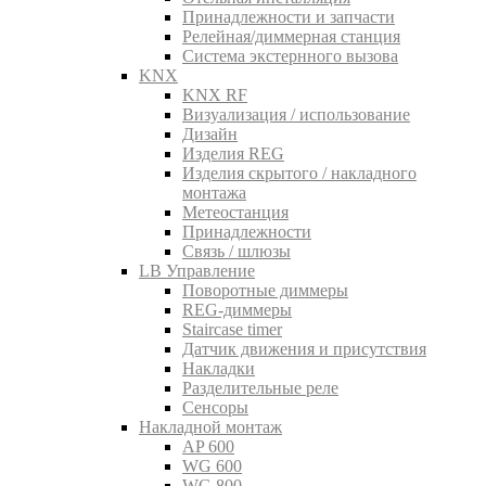
Принадлежности и запчасти
Релейная/диммерная станция
Система экстернного вызова
KNX
KNX RF
Визуализация / использование
Дизайн
Изделия REG
Изделия скрытого / накладного
монтажа
Метеостанция
Принадлежности
Связь / шлюзы
LB Управление
Поворотные диммеры
REG-диммеры
Staircase timer
Датчик движения и присутствия
Накладки
Разделительные реле
Сенсоры
Накладной монтаж
AP 600
WG 600
WG 800