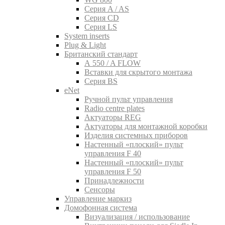
Серия A / AS
Серия CD
Серия LS
System inserts
Plug & Light
Британский стандарт
A 550 / A FLOW
Вставки для скрытого монтажа
Серия BS
eNet
Pучной пульт управления
Radio centre plates
Актуаторы REG
Актуаторы для монтажной коробки
Изделия системных приборов
Настенный «плоский» пульт
управления F 40
Настенный «плоский» пульт
управления F 50
Принадлежности
Сенсоры
Управление маркиз
Домофонная система
Визуализация / использование