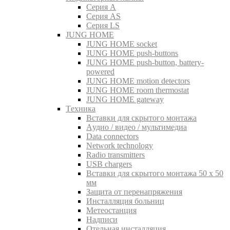
Серия A
Серия AS
Серия LS
JUNG HOME
JUNG HOME socket
JUNG HOME push-buttons
JUNG HOME push-button, battery-
powered
JUNG HOME motion detectors
JUNG HOME room thermostat
JUNG HOME gateway
Tехника
Вставки для скрытого монтажа
Aудио / видео / мультимедиа
Data connectors
Network technology
Radio transmitters
USB chargers
Вставки для скрытого монтажа 50 x 50
мм
Защита от перенапряжения
Инсталляция больниц
Метеостанция
Надписи
Отельная инсталляция