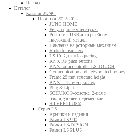
Награды
Каталог
Каталог JUNG
Новинки 2022-2023
JUNG HOME
Регуляция температуры
Розетки с USB-интерфейсом,
настоящий металл
Накладка на роторный механизм
Radio transmitters
LS 1912, matt lacquering
KNX RF push-buttons
KNX room controller LS TOUCH
Communication and network technology
Frame 28 mm structure height
KNX LED-контроллер
Plug & Light
SCHUKO®-розетка, 2-ная с
изолирующей перемычкой
SILVERPLUS®
Серия LS
Крышки и изделия
Рамки LS 990
Рамки LS-DESIGN
Рамки LS PLUS