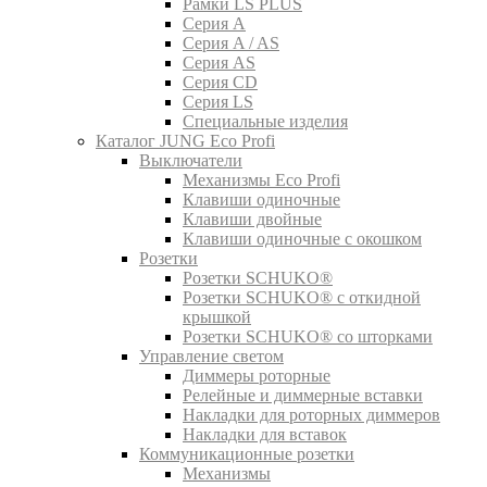
Рамки LS PLUS
Серия A
Серия A / AS
Серия AS
Серия CD
Серия LS
Специальные изделия
Каталог JUNG Eco Profi
Выключатели
Механизмы Eco Profi
Клавиши одиночные
Клавиши двойные
Клавиши одиночные с окошком
Розетки
Розетки SCHUKO®
Розетки SCHUKO® с откидной
крышкой
Розетки SCHUKO® со шторками
Управление светом
Диммеры роторные
Релейные и диммерные вставки
Накладки для роторных диммеров
Накладки для вставок
Коммуникационные розетки
Механизмы