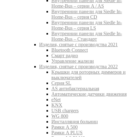
Внутреннии панели для Siedle In-
Home-Bus – серии A / AS
Внутреннии панели для Siedle In-
Home-Bus – серия CD
Внутреннии панели для Siedle In-
Home-Bus – серия LS
Внутреннии панели для Siedle In-
Home-Bus – Стандарт
Изделия, снятые с производства 2021
Bluetooth Connect
Смарт радио
Управление жалюзи
Изделия, снятые с производства 2022
Kрышки для роторных диммеров и
выключателей
Серия SL
AS антибактериальная
Aвтоматические датчики движения
eNet
KNX
USB chargers
WG 800
Инсталляция больниц
Рамки A 500
Рамки A PLUS