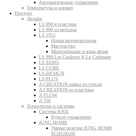
Автоматическое управление
Температура и климат
Продукт
Дизайн
LS 990 в пластике
LS 990 из металла
LS 1912
Новая интерпретация
Мастерство
Многообразие и язык форм
LS 990 Les Couleurs ® Le Corbusier
LS ZERO
LS CUBE
LS-DESIGN
LS PLUS
A CREATION рамка из стекла
A CREATION из пластика
A FLOW
A 550
Технологии и системы
Система KNX
Ручное управление
JUNG HOME
Умные розетки JUNG HOME
SCHUKO®