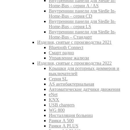
Внутреннии панели для Siedle In-
Home-Bus – серии A / AS
Внутреннии панели для Siedle In-
Home-Bus – серия CD
Внутреннии панели для Siedle In-
Home-Bus – серия LS
Внутреннии панели для Siedle In-
Home-Bus – Стандарт
Изделия, снятые с производства 2021
Bluetooth Connect
Смарт радио
Управление жалюзи
Изделия, снятые с производства 2022
Kрышки для роторных диммеров и
выключателей
Серия SL
AS антибактериальная
Aвтоматические датчики движения
eNet
KNX
USB chargers
WG 800
Инсталляция больниц
Рамки A 500
Рамки A PLUS