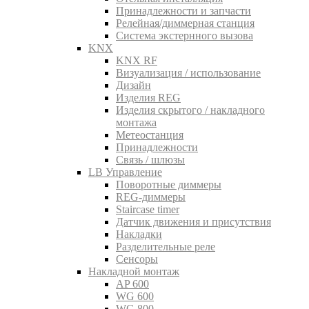
Принадлежности и запчасти
Релейная/диммерная станция
Система экстернного вызова
KNX
KNX RF
Визуализация / использование
Дизайн
Изделия REG
Изделия скрытого / накладного
монтажа
Метеостанция
Принадлежности
Связь / шлюзы
LB Управление
Поворотные диммеры
REG-диммеры
Staircase timer
Датчик движения и присутствия
Накладки
Разделительные реле
Сенсоры
Накладной монтаж
AP 600
WG 600
WG 800