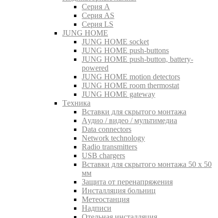
Серия A
Серия AS
Серия LS
JUNG HOME
JUNG HOME socket
JUNG HOME push-buttons
JUNG HOME push-button, battery-
powered
JUNG HOME motion detectors
JUNG HOME room thermostat
JUNG HOME gateway
Tехника
Вставки для скрытого монтажа
Aудио / видео / мультимедиа
Data connectors
Network technology
Radio transmitters
USB chargers
Вставки для скрытого монтажа 50 x 50
мм
Защита от перенапряжения
Инсталляция больниц
Метеостанция
Надписи
Отельная инсталляция