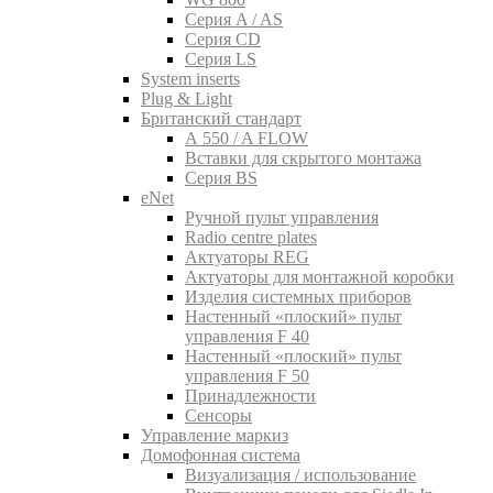
Серия A / AS
Серия CD
Серия LS
System inserts
Plug & Light
Британский стандарт
A 550 / A FLOW
Вставки для скрытого монтажа
Серия BS
eNet
Pучной пульт управления
Radio centre plates
Актуаторы REG
Актуаторы для монтажной коробки
Изделия системных приборов
Настенный «плоский» пульт
управления F 40
Настенный «плоский» пульт
управления F 50
Принадлежности
Сенсоры
Управление маркиз
Домофонная система
Визуализация / использование