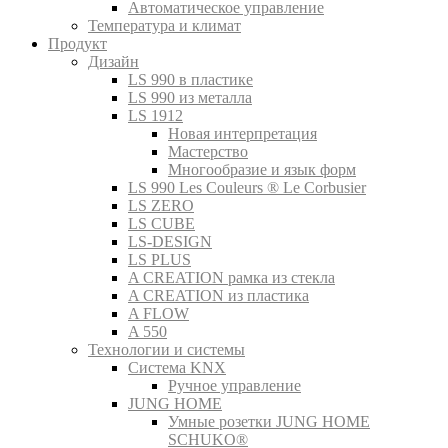
Автоматическое управление
Температура и климат
Продукт
Дизайн
LS 990 в пластике
LS 990 из металла
LS 1912
Новая интерпретация
Мастерство
Многообразие и язык форм
LS 990 Les Couleurs ® Le Corbusier
LS ZERO
LS CUBE
LS-DESIGN
LS PLUS
A CREATION рамка из стекла
A CREATION из пластика
A FLOW
A 550
Технологии и системы
Система KNX
Ручное управление
JUNG HOME
Умные розетки JUNG HOME
SCHUKO®