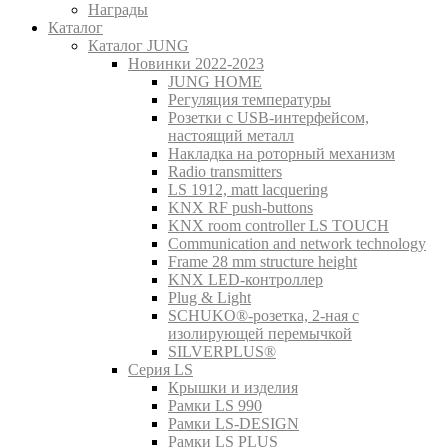
Награды
Каталог
Каталог JUNG
Новинки 2022-2023
JUNG HOME
Регуляция температуры
Розетки с USB-интерфейсом,
настоящий металл
Накладка на роторный механизм
Radio transmitters
LS 1912, matt lacquering
KNX RF push-buttons
KNX room controller LS TOUCH
Communication and network technology
Frame 28 mm structure height
KNX LED-контроллер
Plug & Light
SCHUKO®-розетка, 2-ная с
изолирующей перемычкой
SILVERPLUS®
Серия LS
Крышки и изделия
Рамки LS 990
Рамки LS-DESIGN
Рамки LS PLUS