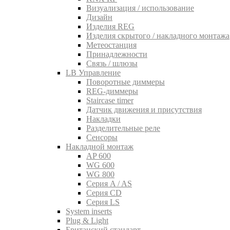
Визуализация / использование
Дизайн
Изделия REG
Изделия скрытого / накладного монтажа
Метеостанция
Принадлежности
Связь / шлюзы
LB Управление
Поворотные диммеры
REG-диммеры
Staircase timer
Датчик движения и присутствия
Накладки
Разделительные реле
Сенсоры
Накладной монтаж
AP 600
WG 600
WG 800
Серия A / AS
Серия CD
Серия LS
System inserts
Plug & Light
Британский стандарт