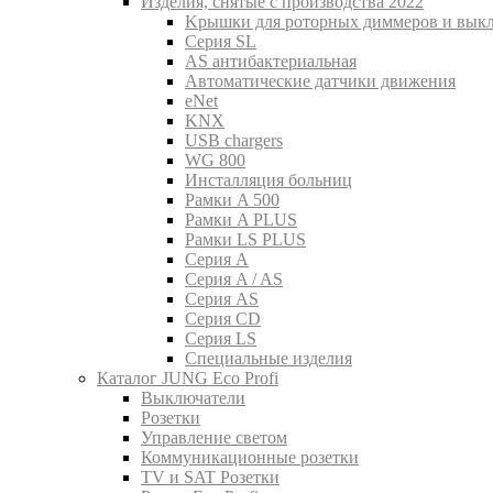
Изделия, снятые с производства 2022
Kрышки для роторных диммеров и вык
Серия SL
AS антибактериальная
Aвтоматические датчики движения
eNet
KNX
USB chargers
WG 800
Инсталляция больниц
Рамки A 500
Рамки A PLUS
Рамки LS PLUS
Серия A
Серия A / AS
Серия AS
Серия CD
Серия LS
Специальные изделия
Каталог JUNG Eco Profi
Выключатели
Розетки
Управление светом
Коммуникационные розетки
TV и SAT Розетки