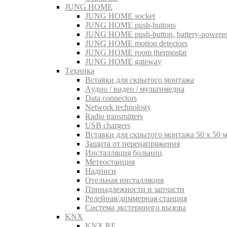
JUNG HOME
JUNG HOME socket
JUNG HOME push-buttons
JUNG HOME push-button, battery-powere
JUNG HOME motion detectors
JUNG HOME room thermostat
JUNG HOME gateway
Tехника
Вставки для скрытого монтажа
Aудио / видео / мультимедиа
Data connectors
Network technology
Radio transmitters
USB chargers
Вставки для скрытого монтажа 50 x 50 
Защита от перенапряжения
Инсталляция больниц
Метеостанция
Надписи
Отельная инсталляция
Принадлежности и запчасти
Релейная/диммерная станция
Система экстернного вызова
KNX
KNX RF