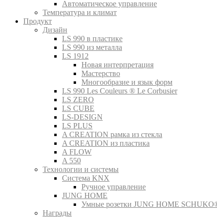
Автоматическое управление
Температура и климат
Продукт
Дизайн
LS 990 в пластике
LS 990 из металла
LS 1912
Новая интерпретация
Мастерство
Многообразие и язык форм
LS 990 Les Couleurs ® Le Corbusier
LS ZERO
LS CUBE
LS-DESIGN
LS PLUS
A CREATION рамка из стекла
A CREATION из пластика
A FLOW
A 550
Технологии и системы
Система KNX
Ручное управление
JUNG HOME
Умные розетки JUNG HOME SCHUKO
Награды