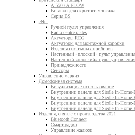
A 550 / A FLOW
Вставки для скрытого монтажа
Серия BS
eNet
Pучной пульт управления
Radio centre plates
Актуаторы REG
Актуаторы для монтажной коробки
Изделия системных приборов
Настенный «плоский» пульт управления
Настенный «плоский» пульт управления
Принадлежности
Сенсоры
Управление маркиз
Домофонная система
Визуализация / использование
Внутреннии панели для Siedle In-Home-B
Внутреннии панели для Siedle In-Home-
Внутреннии панели для Siedle In-Home-
Внутреннии панели для Siedle In-Home-
Изделия, снятые с производства 2021
Bluetooth Connect
Смарт радио
Управление жалюзи