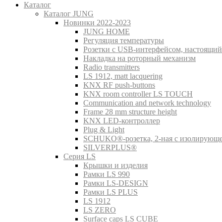
Каталог
Каталог JUNG
Новинки 2022-2023
JUNG HOME
Регуляция температуры
Розетки с USB-интерфейсом, настоящий
Накладка на роторный механизм
Radio transmitters
LS 1912, matt lacquering
KNX RF push-buttons
KNX room controller LS TOUCH
Communication and network technology
Frame 28 mm structure height
KNX LED-контроллер
Plug & Light
SCHUKO®-розетка, 2-ная с изолирующ
SILVERPLUS®
Серия LS
Крышки и изделия
Рамки LS 990
Рамки LS-DESIGN
Рамки LS PLUS
LS 1912
LS ZERO
Surface caps LS CUBE