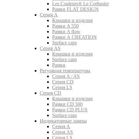
Les Couleurs® Le Corbusier
Рамки FLAT DESIGN
Серия A
Крышки и изделия
Рамки A 550
Рамки A flow
Рамки A CREATION
Surface caps
Серия AS
Крышки и изделия
Surface caps
Рамки
Регуляция температуры
Серия A / AS
Серия CD
Серия LS
Серия CD
Крышки и изделия
Рамки CD 500
Рамки CD PLUS
Surface caps
Индикаторные лампы
Серия A
Серия AS
Серия LS