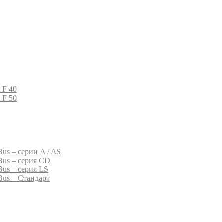
 F 40
 F 50
us – серии A / AS
Bus – серия CD
Bus – серия LS
Bus – Стандарт