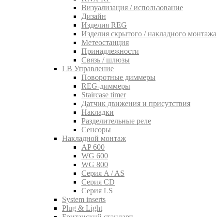
Визуализация / использование
Дизайн
Изделия REG
Изделия скрытого / накладного монтажа
Метеостанция
Принадлежности
Связь / шлюзы
LB Управление
Поворотные диммеры
REG-диммеры
Staircase timer
Датчик движения и присутствия
Накладки
Разделительные реле
Сенсоры
Накладной монтаж
AP 600
WG 600
WG 800
Серия A / AS
Серия CD
Серия LS
System inserts
Plug & Light
Британский стандарт