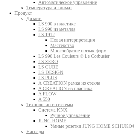
Автоматическое управление
Температура и климат
Продукт
Дизайн
LS 990 в пластике
LS 990 из металла
LS 1912
Новая интерпретация
Мастерство
Многообразие и язык форм
LS 990 Les Couleurs ® Le Corbusier
LS ZERO
LS CUBE
LS-DESIGN
LS PLUS
A CREATION рамка из стекла
A CREATION из пластика
A FLOW
A 550
Технологии и системы
Система KNX
Ручное управление
JUNG HOME
Умные розетки JUNG HOME SCHUKO
Награды