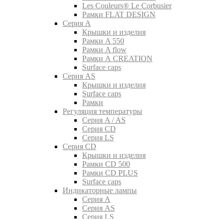
Les Couleurs® Le Corbusier
Рамки FLAT DESIGN
Серия A
Крышки и изделия
Рамки A 550
Рамки A flow
Рамки A CREATION
Surface caps
Серия AS
Крышки и изделия
Surface caps
Рамки
Регуляция температуры
Серия A / AS
Серия CD
Серия LS
Серия CD
Крышки и изделия
Рамки CD 500
Рамки CD PLUS
Surface caps
Индикаторные лампы
Серия A
Серия AS
Серия LS