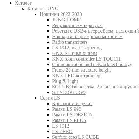
Каталог
Каталог JUNG
Новинки 2022-2023
JUNG HOME
Регуляция температуры
Розетки с USB-интерфейсом, настоящий
Накладка на роторный механизм
Radio transmitters
LS 1912, matt lacquering
KNX RF push-buttons
KNX room controller LS TOUCH
Communication and network technology
Frame 28 mm structure height
KNX LED-контроллер
Plug & Light
SCHUKO®-розетка, 2-ная с изолирующ
SILVERPLUS®
Серия LS
Крышки и изделия
Рамки LS 990
Рамки LS-DESIGN
Рамки LS PLUS
LS 1912
LS ZERO
Surface caps LS CUBE