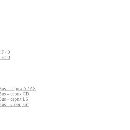
 F 40
 F 50
us – серии A / AS
Bus – серия CD
Bus – серия LS
Bus – Стандарт