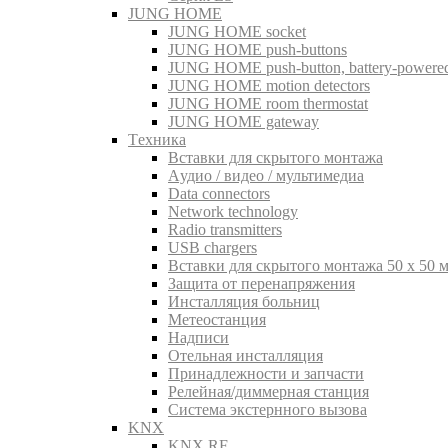
JUNG HOME
JUNG HOME socket
JUNG HOME push-buttons
JUNG HOME push-button, battery-powere
JUNG HOME motion detectors
JUNG HOME room thermostat
JUNG HOME gateway
Tехника
Вставки для скрытого монтажа
Aудио / видео / мультимедиа
Data connectors
Network technology
Radio transmitters
USB chargers
Вставки для скрытого монтажа 50 x 50 
Защита от перенапряжения
Инсталляция больниц
Метеостанция
Надписи
Отельная инсталляция
Принадлежности и запчасти
Релейная/диммерная станция
Система экстернного вызова
KNX
KNX RF