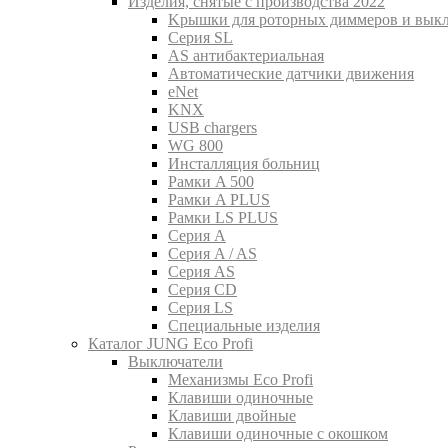
Изделия, снятые с производства 2022
Kрышки для роторных диммеров и вык
Серия SL
AS антибактериальная
Aвтоматические датчики движения
eNet
KNX
USB chargers
WG 800
Инсталляция больниц
Рамки A 500
Рамки A PLUS
Рамки LS PLUS
Серия A
Серия A / AS
Серия AS
Серия CD
Серия LS
Специальные изделия
Каталог JUNG Eco Profi
Выключатели
Механизмы Eco Profi
Клавиши одиночные
Клавиши двойные
Клавиши одиночные с окошком