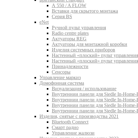
A 550 / A FLOW
Вставки для скрытого монтажа
Серия BS
eNet
Pучной пульт управления
Radio centre plates
Актуаторы REG
Актуаторы для монтажной коробки
Изделия системных приборов
Настенный «плоский» пульт управления
Настенный «плоский» пульт управления
Принадлежности
Сенсоры
Управление маркиз
Домофонная система
Визуализация / использование
Внутреннии панели для Siedle In-Home-B
Внутреннии панели для Siedle In-Home-
Внутреннии панели для Siedle In-Home-
Внутреннии панели для Siedle In-Home-
Изделия, снятые с производства 2021
Bluetooth Connect
Смарт радио
Управление жалюзи