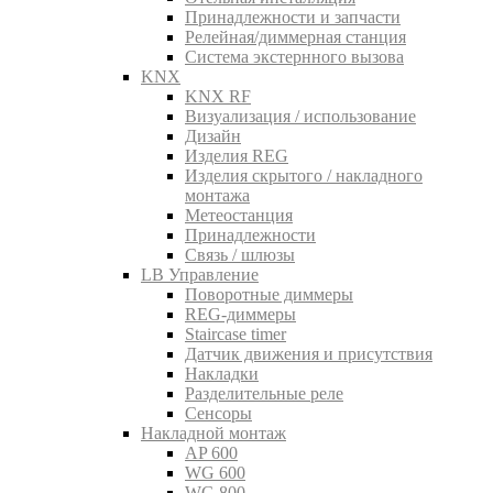
Принадлежности и запчасти
Релейная/диммерная станция
Система экстернного вызова
KNX
KNX RF
Визуализация / использование
Дизайн
Изделия REG
Изделия скрытого / накладного
монтажа
Метеостанция
Принадлежности
Связь / шлюзы
LB Управление
Поворотные диммеры
REG-диммеры
Staircase timer
Датчик движения и присутствия
Накладки
Разделительные реле
Сенсоры
Накладной монтаж
AP 600
WG 600
WG 800