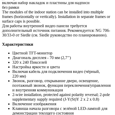
включая набор накладок и пластины для надписи
без рамки
The modules of the indoor station can be installed into multiple
frames (horizontally or vertically). Installation in separate frames or
surface caps is possible.
Для работы внутренней видео панели требуется
дополнительный источник питания. Рекомендуется: NG 706-
30/33-0 от Siedle (см. Siedle руководство по планированию).
Характеристики
Цветной TFT-монитор
Диагональ дисплея - 70 мм (2,7’’)
320 x 240 Пикселей
Настройка яркости и цвета
Включая кабель для подключения видео (чёрный,
220 мм)
Звонок, разговор, открывание двери, освещение,
поэтажный звонок, функция переключения/управления
и внутренняя коммуникация
2-wire installation, protected against polarity reversal; 2-pole
supplementary supply required (J-Y(St)Y 2 x 2 x 0.8)
Включение изображения
Клавиша начала разговора с зелёной LED-лампой для
демонстрации текущего состояния