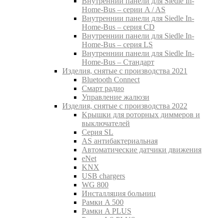
Внутреннии панели для Siedle In-
Home-Bus – серии A / AS
Внутреннии панели для Siedle In-
Home-Bus – серия CD
Внутреннии панели для Siedle In-
Home-Bus – серия LS
Внутреннии панели для Siedle In-
Home-Bus – Стандарт
Изделия, снятые с производства 2021
Bluetooth Connect
Смарт радио
Управление жалюзи
Изделия, снятые с производства 2022
Kрышки для роторных диммеров и
выключателей
Серия SL
AS антибактериальная
Aвтоматические датчики движения
eNet
KNX
USB chargers
WG 800
Инсталляция больниц
Рамки A 500
Рамки A PLUS