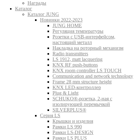
Награды
Каталог
Каталог JUNG
Новинки 2022-2023
JUNG HOME
Регуляция температуры
Розетки с USB-интерфейсом,
настоящий металл
Накладка на роторный механизм
Radio transmitters
LS 1912, matt lacquering
KNX RF push-buttons
KNX room controller LS TOUCH
Communication and network technology
Frame 28 mm structure height
KNX LED-контроллер
Plug & Light
SCHUKO®-розетка, 2-ная с
изолирующей перемычкой
SILVERPLUS®
Серия LS
Крышки и изделия
Рамки LS 990
Рамки LS-DESIGN
Рамки LS PLUS