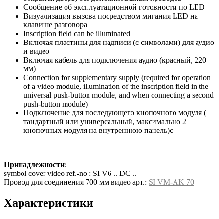
Сообщение об эксплуатационной готовности по LED
Визуализация вызова посредством мигания LED на
клавише разговора
Inscription field can be illuminated
Включая пластины для надписи (с символами) для аудио
и видео
Включая кабель для подключения аудио (красный, 220
мм)
Connection for supplementary supply (required for operation
of a video module, illumination of the inscription field in the
universal push-button module, and when connecting a second
push-button module)
Подключение для последующего кнопочного модуля (
тандартный или универсальный, максимально 2
кнопочных модуля на внутреннюю панель)с
Принадлежности:
symbol cover video ref.-no.: SI V6 .. DC ..
Провод для соединения 700 мм видео арт.:
SI VM-AK 70
Характеристики