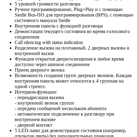
5 уровней громкости разговора
Ручное программирование, Plug+Play и с помощью
Siedle Bus-ПО для программирования (BPS), с помощью
системного мануала Siedle
Внутренняя панель с функцией разговора
Демонстация текущего состояния во время голосового
соединения
Call silencing with status indication
Разделение вызова на поэтажный, 2 дверных вызова и
внутренний вызов
Функция открытия двери/освещения в любое время
доступно через шинное соединение
Прием дверного звонка
Возможность создания групп дверных звонков. Каждая
внутренняя панель может относится к 4 группам на
одной стренге.
Интерком-функции:
- переадресация вызова
- внутренний звонок группе
- передача сообщений нескольким абонента
- автоматическое подключение к разговору при
внутреннем вызове
- дверной контакт
5 LED-ламп для демонстрации состояния (например,
открытая дверь) без дополнительных проводов