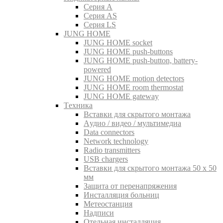
Серия A
Серия AS
Серия LS
JUNG HOME
JUNG HOME socket
JUNG HOME push-buttons
JUNG HOME push-button, battery-
powered
JUNG HOME motion detectors
JUNG HOME room thermostat
JUNG HOME gateway
Tехника
Вставки для скрытого монтажа
Aудио / видео / мультимедиа
Data connectors
Network technology
Radio transmitters
USB chargers
Вставки для скрытого монтажа 50 x 50
мм
Защита от перенапряжения
Инсталляция больниц
Метеостанция
Надписи
Отельная инсталляция