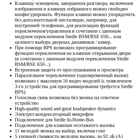
Клавишу освещения, завершения разговора, включения
изображения и клавишу избранного можно свободно
конфигурировать. Функции клавиш можно упорядочить
без дополнительной инсталяции, например, для
внутренней телефонии, для реализации функций
переключения/управления в сочетании с шинным
модулем переключения Siedle BSM/BSE 650-.. или
целевого выбора дверных динамиков / камер.
При помощи BPS возможно программирование
функции переключения на клавише открывания двери
(в сочетании с шинным модулем переключения Siedle
BSM/BSE 650-..).
Встроенная защита от прослушивания и просмотра
Параллельное переключение (одновременный вызов)
возможно с максимум 16 видео модулей (с появлением
3-го устройства для программирования требуется Siedle
BPS).
Голосовая связь возможна без звонка на ответное
устройство
High-quality sound and great loudspeaker dynamics
Электрет-конденсаторный микрофон
Подключение для Siedle In-Home-Bus
Подключение для клавиши поэтажного вызова
11 мелодий звонка на выбор, включая гонг
5 уровней громкости мелодии вызова, до 92 дБ (А)