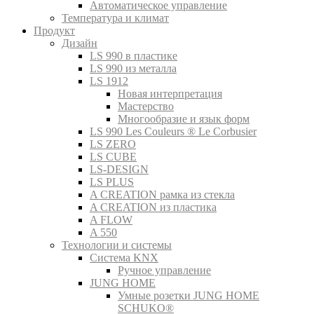
Автоматическое управление
Температура и климат
Продукт
Дизайн
LS 990 в пластике
LS 990 из металла
LS 1912
Новая интерпретация
Мастерство
Многообразие и язык форм
LS 990 Les Couleurs ® Le Corbusier
LS ZERO
LS CUBE
LS-DESIGN
LS PLUS
A CREATION рамка из стекла
A CREATION из пластика
A FLOW
A 550
Технологии и системы
Система KNX
Ручное управление
JUNG HOME
Умные розетки JUNG HOME
SCHUKO®