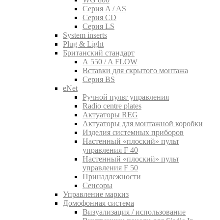
Серия A / AS
Серия CD
Серия LS
System inserts
Plug & Light
Британский стандарт
A 550 / A FLOW
Вставки для скрытого монтажа
Серия BS
eNet
Pучной пульт управления
Radio centre plates
Актуаторы REG
Актуаторы для монтажной коробки
Изделия системных приборов
Настенный «плоский» пульт
управления F 40
Настенный «плоский» пульт
управления F 50
Принадлежности
Сенсоры
Управление маркиз
Домофонная система
Визуализация / использование