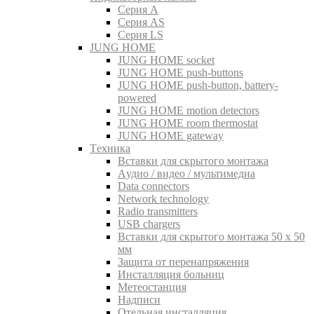
Серия A
Серия AS
Серия LS
JUNG HOME
JUNG HOME socket
JUNG HOME push-buttons
JUNG HOME push-button, battery-
powered
JUNG HOME motion detectors
JUNG HOME room thermostat
JUNG HOME gateway
Tехника
Вставки для скрытого монтажа
Aудио / видео / мультимедиа
Data connectors
Network technology
Radio transmitters
USB chargers
Вставки для скрытого монтажа 50 x 50
мм
Защита от перенапряжения
Инсталляция больниц
Метеостанция
Надписи
Отельная инсталляция