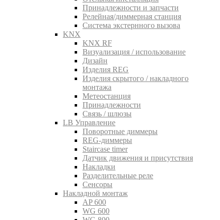
Принадлежности и запчасти
Релейная/диммерная станция
Система экстернного вызова
KNX
KNX RF
Визуализация / использование
Дизайн
Изделия REG
Изделия скрытого / накладного
монтажа
Метеостанция
Принадлежности
Связь / шлюзы
LB Управление
Поворотные диммеры
REG-диммеры
Staircase timer
Датчик движения и присутствия
Накладки
Разделительные реле
Сенсоры
Накладной монтаж
AP 600
WG 600
WG 800