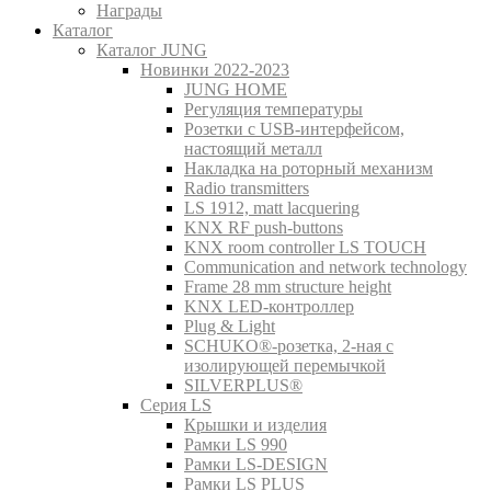
Награды
Каталог
Каталог JUNG
Новинки 2022-2023
JUNG HOME
Регуляция температуры
Розетки с USB-интерфейсом,
настоящий металл
Накладка на роторный механизм
Radio transmitters
LS 1912, matt lacquering
KNX RF push-buttons
KNX room controller LS TOUCH
Communication and network technology
Frame 28 mm structure height
KNX LED-контроллер
Plug & Light
SCHUKO®-розетка, 2-ная с
изолирующей перемычкой
SILVERPLUS®
Серия LS
Крышки и изделия
Рамки LS 990
Рамки LS-DESIGN
Рамки LS PLUS