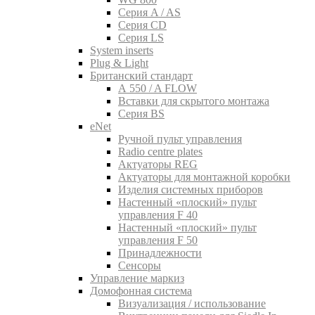
Серия A / AS
Серия CD
Серия LS
System inserts
Plug & Light
Британский стандарт
A 550 / A FLOW
Вставки для скрытого монтажа
Серия BS
eNet
Pучной пульт управления
Radio centre plates
Актуаторы REG
Актуаторы для монтажной коробки
Изделия системных приборов
Настенный «плоский» пульт
управления F 40
Настенный «плоский» пульт
управления F 50
Принадлежности
Сенсоры
Управление маркиз
Домофонная система
Визуализация / использование