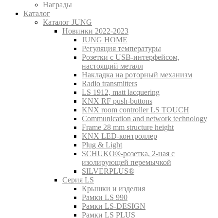
Награды
Каталог
Каталог JUNG
Новинки 2022-2023
JUNG HOME
Регуляция температуры
Розетки с USB-интерфейсом,
настоящий металл
Накладка на роторный механизм
Radio transmitters
LS 1912, matt lacquering
KNX RF push-buttons
KNX room controller LS TOUCH
Communication and network technology
Frame 28 mm structure height
KNX LED-контроллер
Plug & Light
SCHUKO®-розетка, 2-ная с
изолирующей перемычкой
SILVERPLUS®
Серия LS
Крышки и изделия
Рамки LS 990
Рамки LS-DESIGN
Рамки LS PLUS