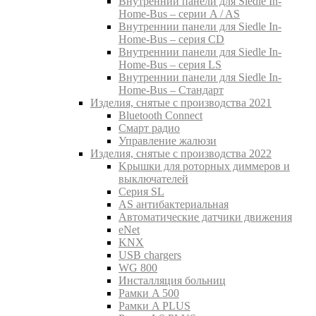
Внутреннии панели для Siedle In-
Home-Bus – серии A / AS
Внутреннии панели для Siedle In-
Home-Bus – серия CD
Внутреннии панели для Siedle In-
Home-Bus – серия LS
Внутреннии панели для Siedle In-
Home-Bus – Стандарт
Изделия, снятые с производства 2021
Bluetooth Connect
Смарт радио
Управление жалюзи
Изделия, снятые с производства 2022
Kрышки для роторных диммеров и
выключателей
Серия SL
AS антибактериальная
Aвтоматические датчики движения
eNet
KNX
USB chargers
WG 800
Инсталляция больниц
Рамки A 500
Рамки A PLUS