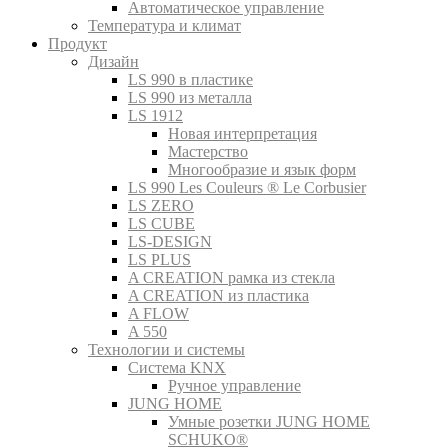
Автоматическое управление
Температура и климат
Продукт
Дизайн
LS 990 в пластике
LS 990 из металла
LS 1912
Новая интерпретация
Мастерство
Многообразие и язык форм
LS 990 Les Couleurs ® Le Corbusier
LS ZERO
LS CUBE
LS-DESIGN
LS PLUS
A CREATION рамка из стекла
A CREATION из пластика
A FLOW
A 550
Технологии и системы
Система KNX
Ручное управление
JUNG HOME
Умные розетки JUNG HOME
SCHUKO®