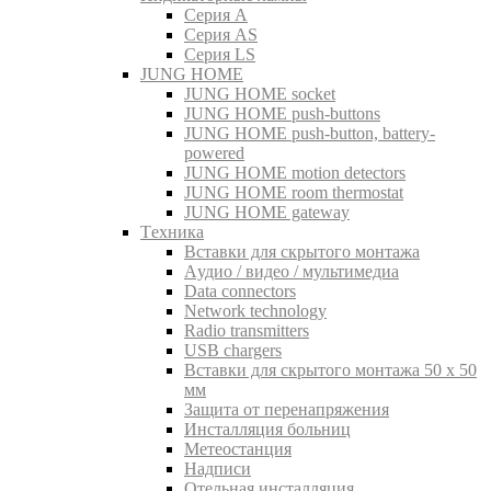
Серия A
Серия AS
Серия LS
JUNG HOME
JUNG HOME socket
JUNG HOME push-buttons
JUNG HOME push-button, battery-
powered
JUNG HOME motion detectors
JUNG HOME room thermostat
JUNG HOME gateway
Tехника
Вставки для скрытого монтажа
Aудио / видео / мультимедиа
Data connectors
Network technology
Radio transmitters
USB chargers
Вставки для скрытого монтажа 50 x 50
мм
Защита от перенапряжения
Инсталляция больниц
Метеостанция
Надписи
Отельная инсталляция