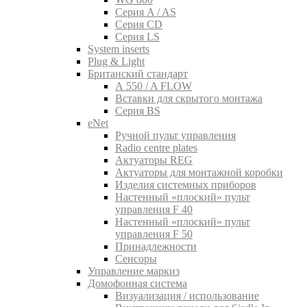
Серия A / AS
Серия CD
Серия LS
System inserts
Plug & Light
Британский стандарт
A 550 / A FLOW
Вставки для скрытого монтажа
Серия BS
eNet
Pучной пульт управления
Radio centre plates
Актуаторы REG
Актуаторы для монтажной коробки
Изделия системных приборов
Настенный «плоский» пульт
управления F 40
Настенный «плоский» пульт
управления F 50
Принадлежности
Сенсоры
Управление маркиз
Домофонная система
Визуализация / использование