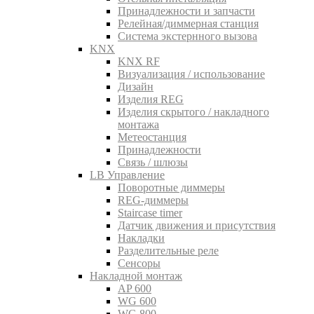
Принадлежности и запчасти
Релейная/диммерная станция
Система экстернного вызова
KNX
KNX RF
Визуализация / использование
Дизайн
Изделия REG
Изделия скрытого / накладного
монтажа
Метеостанция
Принадлежности
Связь / шлюзы
LB Управление
Поворотные диммеры
REG-диммеры
Staircase timer
Датчик движения и присутствия
Накладки
Разделительные реле
Сенсоры
Накладной монтаж
AP 600
WG 600
WG 800