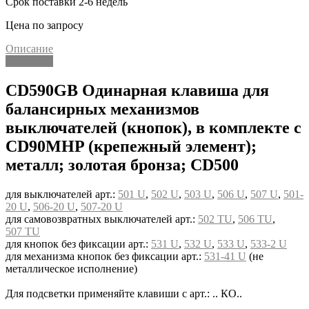
Срок поставки 2-6 недель
Цена по запросу
Описание
Описание
CD590GB Одинарная клавиша для
балансирных механизмов
выключателей (кнопок), в комплекте с
CD90MHP (крепежный элемент);
металл; золотая бронза; CD500
для выключателей арт.:
501 U
,
502 U
,
503 U
,
506 U
,
507 U
,
501-
20 U
,
506-20 U
,
507-20 U
для самовозвратных выключателей арт.:
502 TU
,
506 TU
,
507 TU
для кнопок без фиксации арт.:
531 U
,
532 U
,
533 U
,
533-2 U
для механизма кнопок без фиксации арт.:
531-41 U
(не
металлическое исполнение)
Для подсветки применяйте клавиши с арт.: .. КО..