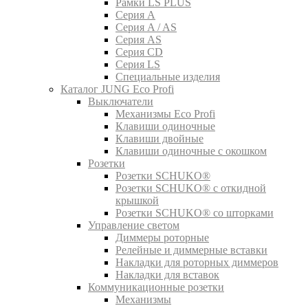
Рамки LS PLUS
Серия A
Серия A / AS
Серия AS
Серия CD
Серия LS
Специальные изделия
Каталог JUNG Eco Profi
Выключатели
Механизмы Eco Profi
Клавиши одиночные
Клавиши двойные
Клавиши одиночные с окошком
Розетки
Розетки SCHUKO®
Розетки SCHUKO® с откидной
крышкой
Розетки SCHUKO® со шторками
Управление светом
Диммеры роторные
Релейные и диммерные вставки
Накладки для роторных диммеров
Накладки для вставок
Коммуникационные розетки
Механизмы