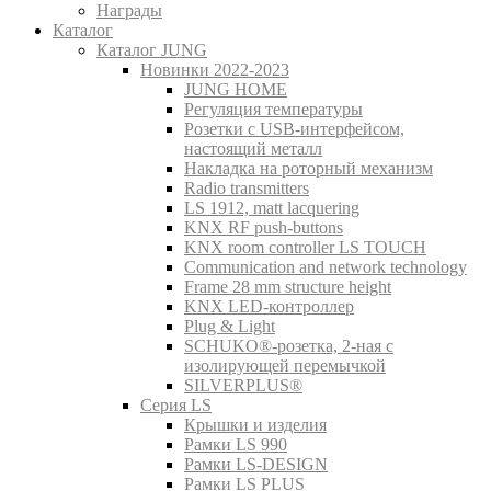
Награды
Каталог
Каталог JUNG
Новинки 2022-2023
JUNG HOME
Регуляция температуры
Розетки с USB-интерфейсом,
настоящий металл
Накладка на роторный механизм
Radio transmitters
LS 1912, matt lacquering
KNX RF push-buttons
KNX room controller LS TOUCH
Communication and network technology
Frame 28 mm structure height
KNX LED-контроллер
Plug & Light
SCHUKO®-розетка, 2-ная с
изолирующей перемычкой
SILVERPLUS®
Серия LS
Крышки и изделия
Рамки LS 990
Рамки LS-DESIGN
Рамки LS PLUS