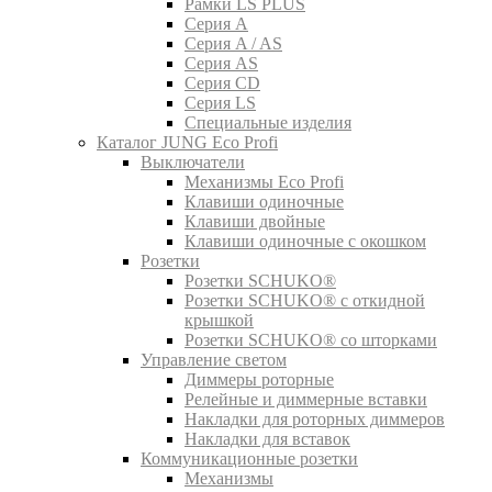
Рамки LS PLUS
Серия A
Серия A / AS
Серия AS
Серия CD
Серия LS
Специальные изделия
Каталог JUNG Eco Profi
Выключатели
Механизмы Eco Profi
Клавиши одиночные
Клавиши двойные
Клавиши одиночные с окошком
Розетки
Розетки SCHUKO®
Розетки SCHUKO® с откидной
крышкой
Розетки SCHUKO® со шторками
Управление светом
Диммеры роторные
Релейные и диммерные вставки
Накладки для роторных диммеров
Накладки для вставок
Коммуникационные розетки
Механизмы