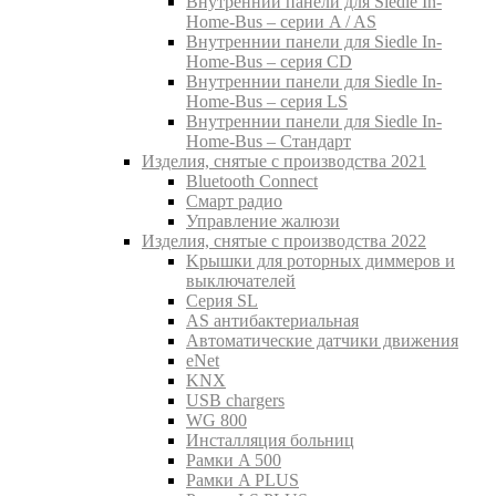
Внутреннии панели для Siedle In-
Home-Bus – серии A / AS
Внутреннии панели для Siedle In-
Home-Bus – серия CD
Внутреннии панели для Siedle In-
Home-Bus – серия LS
Внутреннии панели для Siedle In-
Home-Bus – Стандарт
Изделия, снятые с производства 2021
Bluetooth Connect
Смарт радио
Управление жалюзи
Изделия, снятые с производства 2022
Kрышки для роторных диммеров и
выключателей
Серия SL
AS антибактериальная
Aвтоматические датчики движения
eNet
KNX
USB chargers
WG 800
Инсталляция больниц
Рамки A 500
Рамки A PLUS