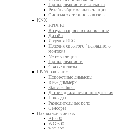
Принадлежности и запчасти
Релейная/диммерная станция
Система экстернного вызова
KNX
KNX RF
Визуализация / использование
Дизайн
Изделия REG
Изделия скрытого / накладного
монтажа
Метеостанция
Принадлежности
Связь / шлюзы
LB Управление
Поворотные диммеры
REG-диммеры
Staircase timer
Датчик движения и присутствия
Накладки
Разделительные реле
Сенсоры
Накладной монтаж
AP 600
WG 600
WG 800