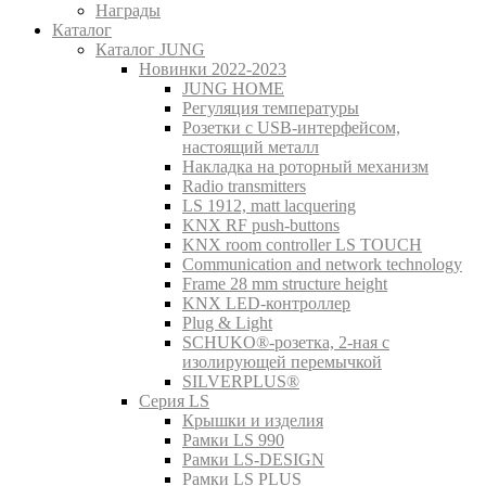
Награды
Каталог
Каталог JUNG
Новинки 2022-2023
JUNG HOME
Регуляция температуры
Розетки с USB-интерфейсом,
настоящий металл
Накладка на роторный механизм
Radio transmitters
LS 1912, matt lacquering
KNX RF push-buttons
KNX room controller LS TOUCH
Communication and network technology
Frame 28 mm structure height
KNX LED-контроллер
Plug & Light
SCHUKO®-розетка, 2-ная с
изолирующей перемычкой
SILVERPLUS®
Серия LS
Крышки и изделия
Рамки LS 990
Рамки LS-DESIGN
Рамки LS PLUS