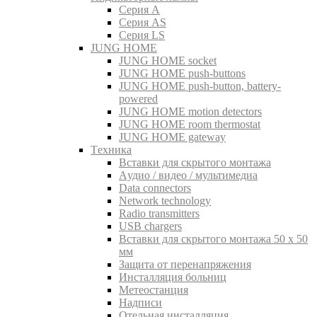
Серия A
Серия AS
Серия LS
JUNG HOME
JUNG HOME socket
JUNG HOME push-buttons
JUNG HOME push-button, battery-
powered
JUNG HOME motion detectors
JUNG HOME room thermostat
JUNG HOME gateway
Tехника
Вставки для скрытого монтажа
Aудио / видео / мультимедиа
Data connectors
Network technology
Radio transmitters
USB chargers
Вставки для скрытого монтажа 50 x 50
мм
Защита от перенапряжения
Инсталляция больниц
Метеостанция
Надписи
Отельная инсталляция