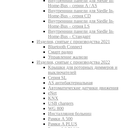
Внутреннии панели для Siedle In-
Home-Bus – серии A / AS
Внутреннии панели для Siedle In-
Home-Bus – серия CD
Внутреннии панели для Siedle In-
Home-Bus – серия LS
Внутреннии панели для Siedle In-
Home-Bus – Стандарт
Изделия, снятые с производства 2021
Bluetooth Connect
Смарт радио
Управление жалюзи
Изделия, снятые с производства 2022
Kрышки для роторных диммеров и
выключателей
Серия SL
AS антибактериальная
Aвтоматические датчики движения
eNet
KNX
USB chargers
WG 800
Инсталляция больниц
Рамки A 500
Рамки A PLUS