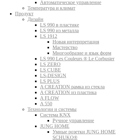
Автоматическое управление
Температура и климат
Продукт
Дизайн
LS 990 в пластике
LS 990 из металла
LS 1912
Новая интерпретация
Мастерство
Многообразие и язык форм
LS 990 Les Couleurs ® Le Corbusier
LS ZERO
LS CUBE
LS-DESIGN
LS PLUS
A CREATION рамка из стекла
A CREATION из пластика
A FLOW
A 550
Технологии и системы
Система KNX
Ручное управление
JUNG HOME
Умные розетки JUNG HOME
SCHUKO®