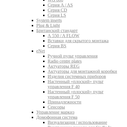
Серия A / AS
Серия CD
Серия LS
System inserts
Plug & Light
Британский стандарт
A 550 / A FLOW
Вставки для скрытого монтажа
Серия BS
eNet
Pучной пульт управления
Radio centre plates
Актуаторы REG
Актуаторы для монтажной коробки
Изделия системных приборов
Настенный «плоский» пульт
управления F 40
Настенный «плоский» пульт
управления F 50
Принадлежности
Сенсоры
Управление маркиз
Домофонная система
Визуализация / использование