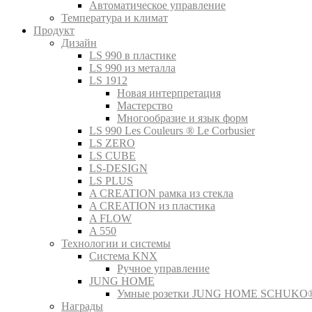
Автоматическое управление
Температура и климат
Продукт
Дизайн
LS 990 в пластике
LS 990 из металла
LS 1912
Новая интерпретация
Мастерство
Многообразие и язык форм
LS 990 Les Couleurs ® Le Corbusier
LS ZERO
LS CUBE
LS-DESIGN
LS PLUS
A CREATION рамка из стекла
A CREATION из пластика
A FLOW
A 550
Технологии и системы
Система KNX
Ручное управление
JUNG HOME
Умные розетки JUNG HOME SCHUKO
Награды