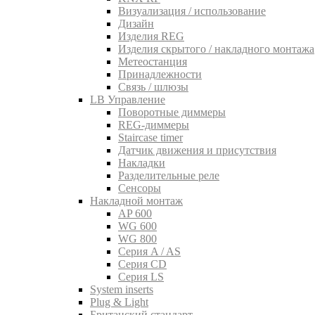
Визуализация / использование
Дизайн
Изделия REG
Изделия скрытого / накладного монтажа
Метеостанция
Принадлежности
Связь / шлюзы
LB Управление
Поворотные диммеры
REG-диммеры
Staircase timer
Датчик движения и присутствия
Накладки
Разделительные реле
Сенсоры
Накладной монтаж
AP 600
WG 600
WG 800
Серия A / AS
Серия CD
Серия LS
System inserts
Plug & Light
Британский стандарт