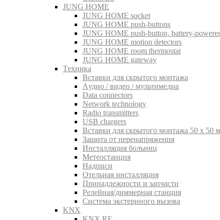
JUNG HOME
JUNG HOME socket
JUNG HOME push-buttons
JUNG HOME push-button, battery-powere
JUNG HOME motion detectors
JUNG HOME room thermostat
JUNG HOME gateway
Tехника
Вставки для скрытого монтажа
Aудио / видео / мультимедиа
Data connectors
Network technology
Radio transmitters
USB chargers
Вставки для скрытого монтажа 50 x 50 
Защита от перенапряжения
Инсталляция больниц
Метеостанция
Надписи
Отельная инсталляция
Принадлежности и запчасти
Релейная/диммерная станция
Система экстернного вызова
KNX
KNX RF