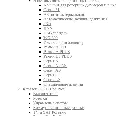
Изделия, снятые с производства 2022
Kрышки для роторных диммеров и вык
Серия SL
AS антибактериальная
Aвтоматические датчики движения
eNet
KNX
USB chargers
WG 800
Инсталляция больниц
Рамки A 500
Рамки A PLUS
Рамки LS PLUS
Серия A
Серия A / AS
Серия AS
Серия CD
Серия LS
Специальные изделия
Каталог JUNG Eco Profi
Выключатели
Розетки
Управление светом
Коммуникационные розетки
TV и SAT Розетки