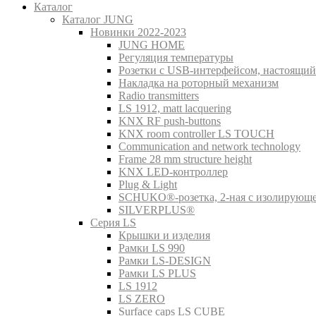
Каталог
Каталог JUNG
Новинки 2022-2023
JUNG HOME
Регуляция температуры
Розетки с USB-интерфейсом, настоящий
Накладка на роторный механизм
Radio transmitters
LS 1912, matt lacquering
KNX RF push-buttons
KNX room controller LS TOUCH
Communication and network technology
Frame 28 mm structure height
KNX LED-контроллер
Plug & Light
SCHUKO®-розетка, 2-ная с изолирующ
SILVERPLUS®
Серия LS
Крышки и изделия
Рамки LS 990
Рамки LS-DESIGN
Рамки LS PLUS
LS 1912
LS ZERO
Surface caps LS CUBE