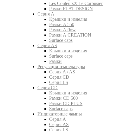
Les Couleurs® Le Corbusier
Рамки FLAT DESIGN
Серия A
Крышки и изделия
Рамки A 550
Рамки A flow
Рамки A CREATION
Surface caps
Серия AS
Крышки и изделия
Surface caps
Рамки
Регуляция температуры
Серия A / AS
Серия CD
Серия LS
Серия CD
Крышки и изделия
Рамки CD 500
Рамки CD PLUS
Surface caps
Индикаторные лампы
Серия A
Серия AS
Серия LS