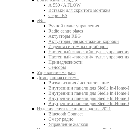
A 550 / A FLOW
Вставки для скрытого монтажа
Серия BS
eNet
Pучной пульт управления
Radio centre plates
Актуаторы REG
Актуаторы для монтажной коробки
Изделия системных приборов
Настенный «плоский» пульт управления
Настенный «плоский» пульт управления
Принадлежности
Сенсоры
Управление маркиз
Домофонная система
Визуализация / использование
Внутреннии панели для Siedle In-Home-B
Внутреннии панели для Siedle In-Home-
Внутреннии панели для Siedle In-Home-
Внутреннии панели для Siedle In-Home-
Изделия, снятые с производства 2021
Bluetooth Connect
Смарт радио
Управление жалюзи