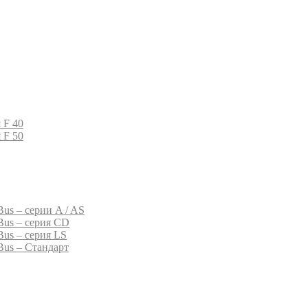
 F 40
 F 50
us – серии A / AS
Bus – серия CD
Bus – серия LS
Bus – Стандарт