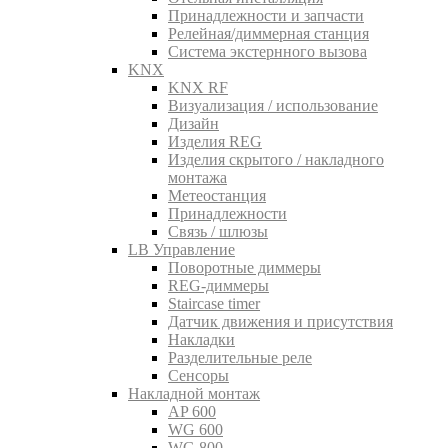
Принадлежности и запчасти
Релейная/диммерная станция
Система экстернного вызова
KNX
KNX RF
Визуализация / использование
Дизайн
Изделия REG
Изделия скрытого / накладного
монтажа
Метеостанция
Принадлежности
Связь / шлюзы
LB Управление
Поворотные диммеры
REG-диммеры
Staircase timer
Датчик движения и присутствия
Накладки
Разделительные реле
Сенсоры
Накладной монтаж
AP 600
WG 600
WG 800