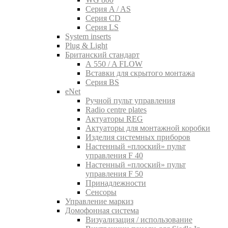
Серия A / AS
Серия CD
Серия LS
System inserts
Plug & Light
Британский стандарт
A 550 / A FLOW
Вставки для скрытого монтажа
Серия BS
eNet
Pучной пульт управления
Radio centre plates
Актуаторы REG
Актуаторы для монтажной коробки
Изделия системных приборов
Настенный «плоский» пульт
управления F 40
Настенный «плоский» пульт
управления F 50
Принадлежности
Сенсоры
Управление маркиз
Домофонная система
Визуализация / использование