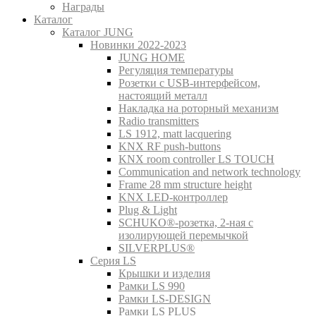
Награды
Каталог
Каталог JUNG
Новинки 2022-2023
JUNG HOME
Регуляция температуры
Розетки с USB-интерфейсом,
настоящий металл
Накладка на роторный механизм
Radio transmitters
LS 1912, matt lacquering
KNX RF push-buttons
KNX room controller LS TOUCH
Communication and network technology
Frame 28 mm structure height
KNX LED-контроллер
Plug & Light
SCHUKO®-розетка, 2-ная с
изолирующей перемычкой
SILVERPLUS®
Серия LS
Крышки и изделия
Рамки LS 990
Рамки LS-DESIGN
Рамки LS PLUS