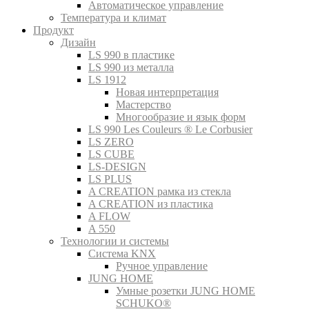
Автоматическое управление
Температура и климат
Продукт
Дизайн
LS 990 в пластике
LS 990 из металла
LS 1912
Новая интерпретация
Мастерство
Многообразие и язык форм
LS 990 Les Couleurs ® Le Corbusier
LS ZERO
LS CUBE
LS-DESIGN
LS PLUS
A CREATION рамка из стекла
A CREATION из пластика
A FLOW
A 550
Технологии и системы
Система KNX
Ручное управление
JUNG HOME
Умные розетки JUNG HOME
SCHUKO®