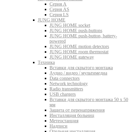
Серия A
Серия AS
Серия LS
JUNG HOME
JUNG HOME socket
JUNG HOME push-buttons
JUNG HOME push-button, battery-
powered
JUNG HOME motion detectors
JUNG HOME room thermostat
JUNG HOME gateway
Tехника
Вставки для скрытого монтажа
Aудио / видео / мультимедиа
Data connectors
Network technology
Radio transmitters
USB chargers
Вставки для скрытого монтажа 50 x 50
мм
Защита от перенапряжения
Инсталляция больниц
Метеостанция
Надписи
Отельная инсталляция