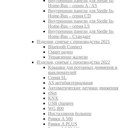
Внутреннии панели для Siedle In-
Home-Bus – серии A / AS
Внутреннии панели для Siedle In-
Home-Bus – серия CD
Внутреннии панели для Siedle In-
Home-Bus – серия LS
Внутреннии панели для Siedle In-
Home-Bus – Стандарт
Изделия, снятые с производства 2021
Bluetooth Connect
Смарт радио
Управление жалюзи
Изделия, снятые с производства 2022
Kрышки для роторных диммеров и
выключателей
Серия SL
AS антибактериальная
Aвтоматические датчики движения
eNet
KNX
USB chargers
WG 800
Инсталляция больниц
Рамки A 500
Рамки A PLUS