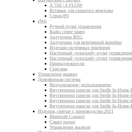
A 550 / A FLOW
Вставки для скрытого монтажа
Серия BS
eNet
Pучной пульт управления
Radio centre plates
Актуаторы REG
Актуаторы для монтажной коробки
Изделия системных приборов
Настенный «плоский» пульт управления
Настенный «плоский» пульт управления
Принадлежности
Сенсоры
Управление маркиз
Домофонная система
Визуализация / использование
Внутреннии панели для Siedle In-Home-B
Внутреннии панели для Siedle In-Home-
Внутреннии панели для Siedle In-Home-
Внутреннии панели для Siedle In-Home-
Изделия, снятые с производства 2021
Bluetooth Connect
Смарт радио
Управление жалюзи