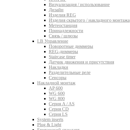
Визуализация / использование
Дизайн
Изделия REG
Изделия скрытого / накладного монтажа
Метеостанция
Принадлежности
Связь / шлюзы
LB Управление
Поворотные диммеры
REG-диммеры
Staircase timer
Датчик движения и присутствия
Накладки
Разделительные реле
Сенсоры
Накладной монтаж
AP 600
WG 600
WG 800
Серия A / AS
Серия CD
Серия LS
System inserts
Plug & Light
Британский стандарт