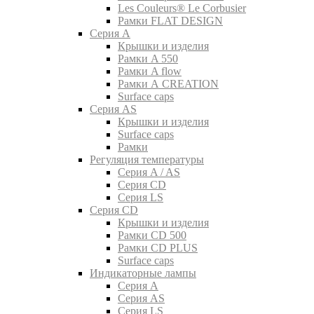
Les Couleurs® Le Corbusier
Рамки FLAT DESIGN
Серия A
Крышки и изделия
Рамки A 550
Рамки A flow
Рамки A CREATION
Surface caps
Серия AS
Крышки и изделия
Surface caps
Рамки
Регуляция температуры
Серия A / AS
Серия CD
Серия LS
Серия CD
Крышки и изделия
Рамки CD 500
Рамки CD PLUS
Surface caps
Индикаторные лампы
Серия A
Серия AS
Серия LS