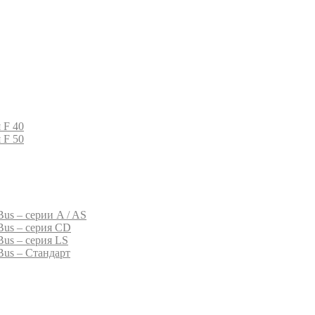
 F 40
 F 50
us – серии A / AS
Bus – серия CD
Bus – серия LS
Bus – Стандарт