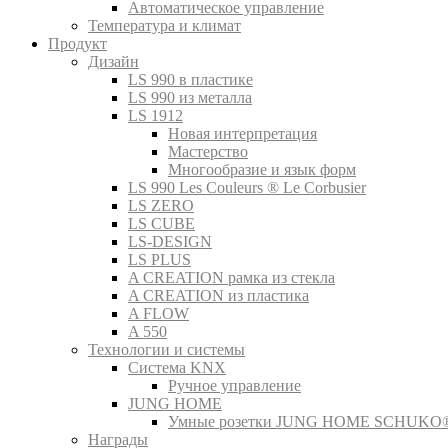
Автоматическое управление
Температура и климат
Продукт
Дизайн
LS 990 в пластике
LS 990 из металла
LS 1912
Новая интерпретация
Мастерство
Многообразие и язык форм
LS 990 Les Couleurs ® Le Corbusier
LS ZERO
LS CUBE
LS-DESIGN
LS PLUS
A CREATION рамка из стекла
A CREATION из пластика
A FLOW
A 550
Технологии и системы
Система KNX
Ручное управление
JUNG HOME
Умные розетки JUNG HOME SCHUKO
Награды