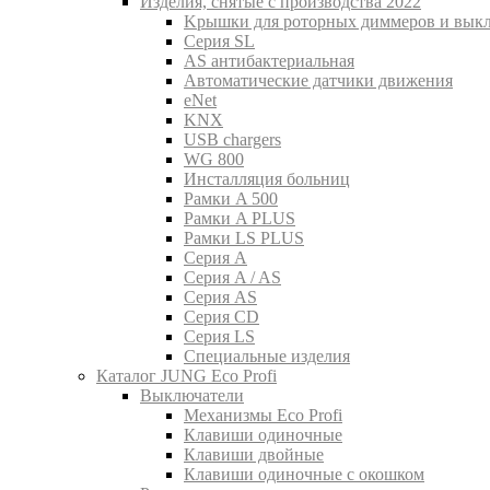
Изделия, снятые с производства 2022
Kрышки для роторных диммеров и вык
Серия SL
AS антибактериальная
Aвтоматические датчики движения
eNet
KNX
USB chargers
WG 800
Инсталляция больниц
Рамки A 500
Рамки A PLUS
Рамки LS PLUS
Серия A
Серия A / AS
Серия AS
Серия CD
Серия LS
Специальные изделия
Каталог JUNG Eco Profi
Выключатели
Механизмы Eco Profi
Клавиши одиночные
Клавиши двойные
Клавиши одиночные с окошком