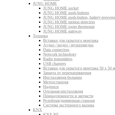
JUNG HOME
JUNG HOME socket
JUNG HOME push-buttons
JUNG HOME push-button, battery-powere
JUNG HOME motion detectors
JUNG HOME room thermostat
JUNG HOME gateway
Tехника
Вставки для скрытого монтажа
Aудио / видео / мультимедиа
Data connectors
Network technology
Radio transmitters
USB chargers
Вставки для скрытого монтажа 50 x 50 
Защита от перенапряжения
Инсталляция больниц
Метеостанция
Надписи
Отельная инсталляция
Принадлежности и запчасти
Релейная/диммерная станция
Система экстернного вызова
KNX
KNX RF