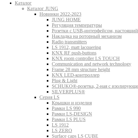
Каталог
Каталог JUNG
Новинки 2022-2023
JUNG HOME
Регуляция температуры
Розетки с USB-интерфейсом, настоящий
Накладка на роторный механизм
Radio transmitters
LS 1912, matt lacquering
KNX RF push-buttons
KNX room controller LS TOUCH
Communication and network technology
Frame 28 mm structure height
KNX LED-контроллер
Plug & Light
SCHUKO®-розетка, 2-ная с изолирующ
SILVERPLUS®
Серия LS
Крышки и изделия
Рамки LS 990
Рамки LS-DESIGN
Рамки LS PLUS
LS 1912
LS ZERO
Surface caps LS CUBE