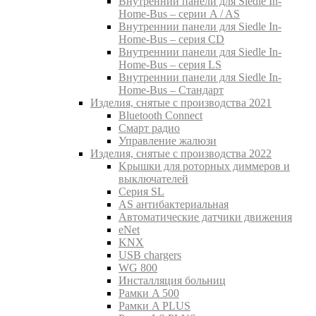
Внутреннии панели для Siedle In-
Home-Bus – серии A / AS
Внутреннии панели для Siedle In-
Home-Bus – серия CD
Внутреннии панели для Siedle In-
Home-Bus – серия LS
Внутреннии панели для Siedle In-
Home-Bus – Стандарт
Изделия, снятые с производства 2021
Bluetooth Connect
Смарт радио
Управление жалюзи
Изделия, снятые с производства 2022
Kрышки для роторных диммеров и
выключателей
Серия SL
AS антибактериальная
Aвтоматические датчики движения
eNet
KNX
USB chargers
WG 800
Инсталляция больниц
Рамки A 500
Рамки A PLUS