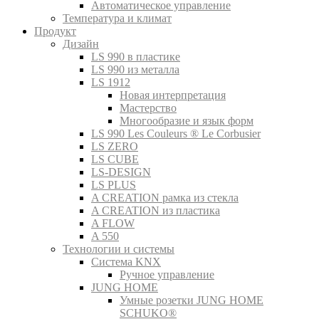
Автоматическое управление
Температура и климат
Продукт
Дизайн
LS 990 в пластике
LS 990 из металла
LS 1912
Новая интерпретация
Мастерство
Многообразие и язык форм
LS 990 Les Couleurs ® Le Corbusier
LS ZERO
LS CUBE
LS-DESIGN
LS PLUS
A CREATION рамка из стекла
A CREATION из пластика
A FLOW
A 550
Технологии и системы
Система KNX
Ручное управление
JUNG HOME
Умные розетки JUNG HOME
SCHUKO®