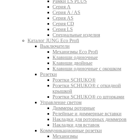
Рамки LS PLUS
Серия A
Серия A / AS
Серия AS
Серия CD
Серия LS
Специальные изделия
Каталог JUNG Eco Profi
Выключатели
Механизмы Eco Profi
Клавиши одиночные
Клавиши двойные
Клавиши одиночные с окошком
Розетки
Розетки SCHUKO®
Розетки SCHUKO® с откидной
крышкой
Розетки SCHUKO® со шторками
Управление светом
Диммеры роторные
Релейные и диммерные вставки
Накладки для роторных диммеров
Накладки для вставок
Коммуникационные розетки
Механизмы