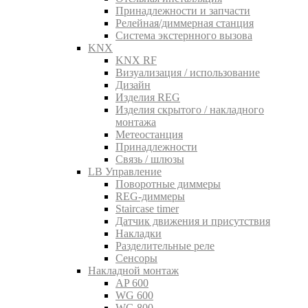
Принадлежности и запчасти
Релейная/диммерная станция
Система экстернного вызова
KNX
KNX RF
Визуализация / использование
Дизайн
Изделия REG
Изделия скрытого / накладного
монтажа
Метеостанция
Принадлежности
Связь / шлюзы
LB Управление
Поворотные диммеры
REG-диммеры
Staircase timer
Датчик движения и присутствия
Накладки
Разделительные реле
Сенсоры
Накладной монтаж
AP 600
WG 600
WG 800