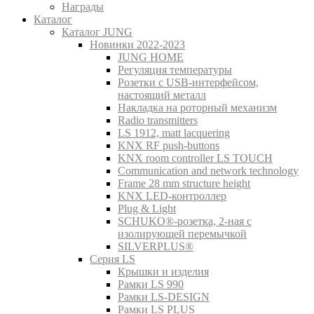
Награды
Каталог
Каталог JUNG
Новинки 2022-2023
JUNG HOME
Регуляция температуры
Розетки с USB-интерфейсом,
настоящий металл
Накладка на роторный механизм
Radio transmitters
LS 1912, matt lacquering
KNX RF push-buttons
KNX room controller LS TOUCH
Communication and network technology
Frame 28 mm structure height
KNX LED-контроллер
Plug & Light
SCHUKO®-розетка, 2-ная с
изолирующей перемычкой
SILVERPLUS®
Серия LS
Крышки и изделия
Рамки LS 990
Рамки LS-DESIGN
Рамки LS PLUS