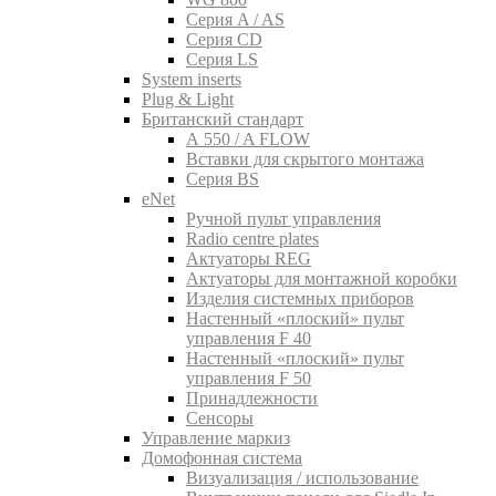
Серия A / AS
Серия CD
Серия LS
System inserts
Plug & Light
Британский стандарт
A 550 / A FLOW
Вставки для скрытого монтажа
Серия BS
eNet
Pучной пульт управления
Radio centre plates
Актуаторы REG
Актуаторы для монтажной коробки
Изделия системных приборов
Настенный «плоский» пульт
управления F 40
Настенный «плоский» пульт
управления F 50
Принадлежности
Сенсоры
Управление маркиз
Домофонная система
Визуализация / использование