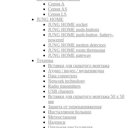
Серия A
Серия AS
Серия LS
JUNG HOME
JUNG HOME socket
JUNG HOME push-buttons
JUNG HOME push-button, battery-
powered
JUNG HOME motion detectors
JUNG HOME room thermostat
JUNG HOME gateway
Tехника
Вставки для скрытого монтажа
Aудио / видео / мультимедиа
Data connectors
Network technology
Radio transmitters
USB chargers
Вставки для скрытого монтажа 50 x 50
мм
Защита от перенапряжения
Инсталляция больниц
Метеостанция
Надписи
Отельная инсталляция