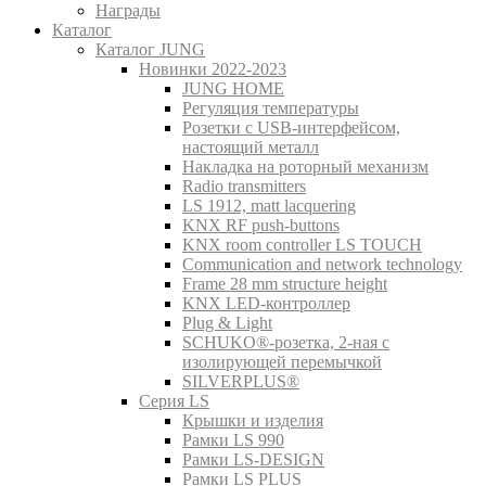
Награды
Каталог
Каталог JUNG
Новинки 2022-2023
JUNG HOME
Регуляция температуры
Розетки с USB-интерфейсом,
настоящий металл
Накладка на роторный механизм
Radio transmitters
LS 1912, matt lacquering
KNX RF push-buttons
KNX room controller LS TOUCH
Communication and network technology
Frame 28 mm structure height
KNX LED-контроллер
Plug & Light
SCHUKO®-розетка, 2-ная с
изолирующей перемычкой
SILVERPLUS®
Серия LS
Крышки и изделия
Рамки LS 990
Рамки LS-DESIGN
Рамки LS PLUS