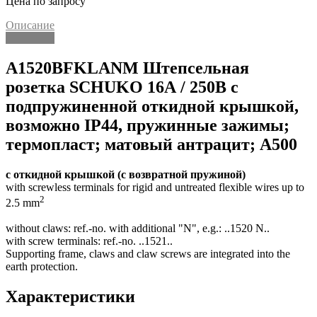
Цена по запросу
Описание
Описание
A1520BFKLANM Штепсельная
розетка SCHUKO 16А / 250В с
подпружиненной откидной крышкой,
возможно IP44, пружинные зажимы;
термопласт; матовый антрацит; A500
с откидной крышкой (с возвратной пружиной)
with screwless terminals for rigid and untreated flexible wires up to
2
2.5 mm
without claws: ref.-no. with additional "N", e.g.: ..1520 N..
with screw terminals: ref.-no. ..1521..
Supporting frame, claws and claw screws are integrated into the
earth protection.
Характеристики