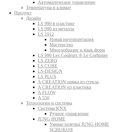
Автоматическое управление
Температура и климат
Продукт
Дизайн
LS 990 в пластике
LS 990 из металла
LS 1912
Новая интерпретация
Мастерство
Многообразие и язык форм
LS 990 Les Couleurs ® Le Corbusier
LS ZERO
LS CUBE
LS-DESIGN
LS PLUS
A CREATION рамка из стекла
A CREATION из пластика
A FLOW
A 550
Технологии и системы
Система KNX
Ручное управление
JUNG HOME
Умные розетки JUNG HOME
SCHUKO®