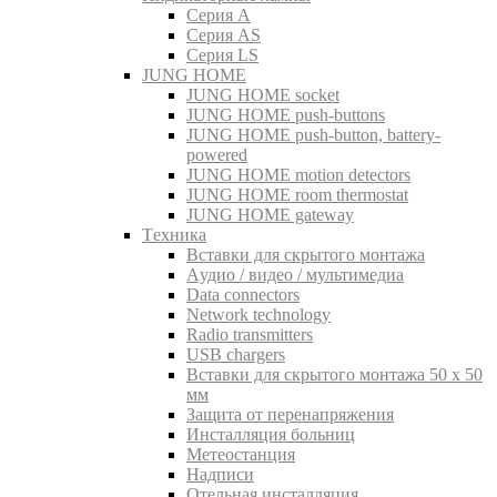
Серия A
Серия AS
Серия LS
JUNG HOME
JUNG HOME socket
JUNG HOME push-buttons
JUNG HOME push-button, battery-
powered
JUNG HOME motion detectors
JUNG HOME room thermostat
JUNG HOME gateway
Tехника
Вставки для скрытого монтажа
Aудио / видео / мультимедиа
Data connectors
Network technology
Radio transmitters
USB chargers
Вставки для скрытого монтажа 50 x 50
мм
Защита от перенапряжения
Инсталляция больниц
Метеостанция
Надписи
Отельная инсталляция