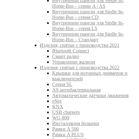
Внутреннии панели для Siedle In-
Home-Bus – серии A / AS
Внутреннии панели для Siedle In-
Home-Bus – серия CD
Внутреннии панели для Siedle In-
Home-Bus – серия LS
Внутреннии панели для Siedle In-
Home-Bus – Стандарт
Изделия, снятые с производства 2021
Bluetooth Connect
Смарт радио
Управление жалюзи
Изделия, снятые с производства 2022
Kрышки для роторных диммеров и
выключателей
Серия SL
AS антибактериальная
Aвтоматические датчики движения
eNet
KNX
USB chargers
WG 800
Инсталляция больниц
Рамки A 500
Рамки A PLUS