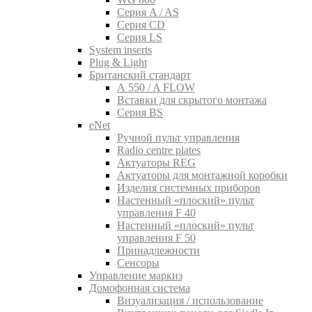
Серия A / AS
Серия CD
Серия LS
System inserts
Plug & Light
Британский стандарт
A 550 / A FLOW
Вставки для скрытого монтажа
Серия BS
eNet
Pучной пульт управления
Radio centre plates
Актуаторы REG
Актуаторы для монтажной коробки
Изделия системных приборов
Настенный «плоский» пульт
управления F 40
Настенный «плоский» пульт
управления F 50
Принадлежности
Сенсоры
Управление маркиз
Домофонная система
Визуализация / использование