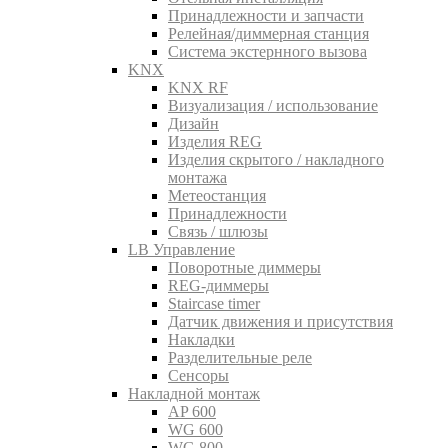
Принадлежности и запчасти
Релейная/диммерная станция
Система экстернного вызова
KNX
KNX RF
Визуализация / использование
Дизайн
Изделия REG
Изделия скрытого / накладного
монтажа
Метеостанция
Принадлежности
Связь / шлюзы
LB Управление
Поворотные диммеры
REG-диммеры
Staircase timer
Датчик движения и присутствия
Накладки
Разделительные реле
Сенсоры
Накладной монтаж
AP 600
WG 600
WG 800